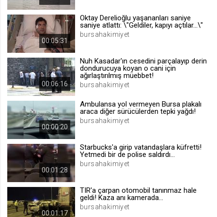
.web.tv
Oktay Derelioğlu yaşananları saniye
Site içeriği önerme
saniye atlattı: \"Geldiler, kapıyı açtılar...\"
bursahakimiyet
1 yıl
00:05:31
Nuh Kasadar'ın cesedini parçalayıp derin
voteLike*
dondurucuya koyan o cani için
ağırlaştırılmış müebbet!
.web.tv
00:06:16
bursahakimiyet
İsimsiz ziyaretçi için site içeriği
beğenme
Ambulansa yol vermeyen Bursa plakalı
1 ay
araca diğer sürücülerden tepki yağdı!
bursahakimiyet
00:00:20
voteDislike*
Starbucks'a girip vatandaşlara küfretti!
.web.tv
Yetmedi bir de polise saldırdı...
bursahakimiyet
İsimsiz ziyaretçi için site içeriği
00:01:28
beğenmeme
1 ay
TIR'a çarpan otomobil tanınmaz hale
geldi! Kaza anı kamerada...
bursahakimiyet
00:01:17