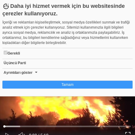
Daha iyi hizmet vermek için bu websitesinde
çerezler kullanıyoruz.
İçeriği ve reklamları kişiselleştirmek, sosyal medya özellikleri sunmak ve trafiği
analiz etmek için çerezler kullanıyoruz. Sitemizi kullanımınızla ilgili bilgileri
ayrıca sosyal medya, reklamcılık ve analiz iş ortaklarımızla paylaşabiliriz. İş
ortaklarımız, bu bilgileri kendilerine sağladığınız veya hizmetlerini kullanırken
topladıkları diğer bilgilerle birleştirebilir.
Gerekli
Üçüncü Parti
Bursa’daki orman yangını kontrol altına alındı
Beğen
Beğenme
Pay
Ayrıntıları göster
1
Tamam
Çerez nedir?
Çerezler, web-sitelerinin, kullanıcıların deneyimlerini daha verimli hale getirmek
amacıyla kullandığı küçük metin dosyalarıdır. Yasalara göre, bu sitenin
işletilmesi için kesinlikle gerekli olan çerezleri cihazınıza yerleştirebiliyoruz.
Diğer çerez türleri için sizden izin almamız gerekiyor. Bu site farklı çerez türleri
Yüklendi
:
Yükleniyor
:
kullanmaktadır. Bazı çerezler, sayfalarımızda yer alan üçüncü şahıs hizmetleri
0%
0%
Ses
tarafından yerleştirilir. İzniniz şu alanlar için geçerlidir: web.tv