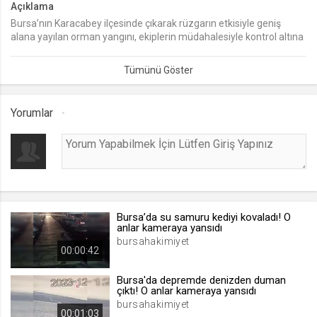
Açıklama
Bursa’nın Karacabey ilçesinde çıkarak rüzgarın etkisiyle geniş
lang
alana yayılan orman yangını, ekiplerin müdahalesiyle kontrol altına
.web.tv
alındı.
Seçilen dil tercihini tutmak
1 ay
Yorumlar
webtvs
.web.tv
Oturum verisini tutmak
1 gün
Bursa’da su samuru kediyi kovaladı! O
[hash]
anlar kameraya yansıdı
.web.tv
bursahakimiyet
00:00:42
Oturum doğrulama verisi
1 ay
Bursa'da depremde denizden duman
çıktı! O anlar kameraya yansıdı
bursahakimiyet
00:01:03
channelCategories