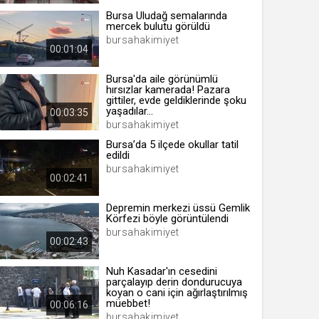
Bursa Uludağ semalarında
mercek bulutu görüldü
bursahakimiyet
00:01:04
 yıl
Bursa'da aile görünümlü
hırsızlar kamerada! Pazara
gittiler, evde geldiklerinde şoku
ay
yaşadılar...
00:03:35
bursahakimiyet
gün
Bursa’da 5 ilçede okullar tatil
edildi
ay
bursahakimiyet
00:02:41
ıl
ay
Depremin merkezi üssü Gemlik
Körfezi böyle görüntülendi
ay
bursahakimiyet
00:02:43
Nuh Kasadar'ın cesedini
parçalayıp derin dondurucuya
koyan o cani için ağırlaştırılmış
müebbet!
00:06:16
bursahakimiyet