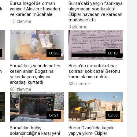
Bursa İnegöl’de orman
Bursa’daki yangın fabrikaya
ı
yangını! Alevlere havadan
ulaşmadan söndürüldü!
ve karadan müdahale
Ekipler havadan ve karadan
müdahale etti
17 izlenme
3 izlenme
00:28
00:10
Bursa’da iş yerinde nefes
Bursa’da görüntülü ihbar
n
kesen anlar: Boğazına
sonrası şok ceza! Betonu
şeker kaçan çalışanı
kamu alanına döktü...
arkadaşı kurtardı
63 izlenme
60 izlenme
04:21
03:50
Bursa’dan bağış
Bursa Ovası’nda kaçak
dolandırıcılığına karşı yeni
yapıya yıkım: Ekipler