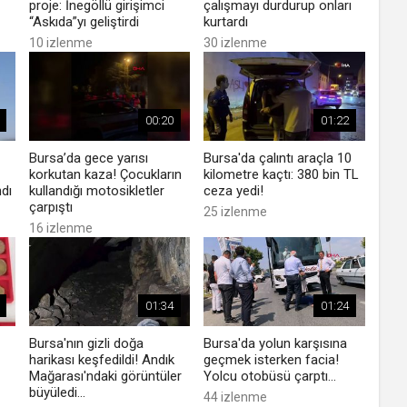
proje: İnegöllü girişimci
çalışmayı durdurup onları
“Askıda”yı geliştirdi
kurtardı
10 izlenme
30 izlenme
00:20
01:22
Bursa’da gece yarısı
Bursa'da çalıntı araçla 10
korkutan kaza! Çocukların
kilometre kaçtı: 380 bin TL
ndı
kullandığı motosikletler
ceza yedi!
çarpıştı
25 izlenme
16 izlenme
01:34
01:24
Bursa'nın gizli doğa
Bursa'da yolun karşısına
harikası keşfedildi! Andık
geçmek isterken facia!
Mağarası'ndaki görüntüler
Yolcu otobüsü çarptı...
büyüledi...
44 izlenme