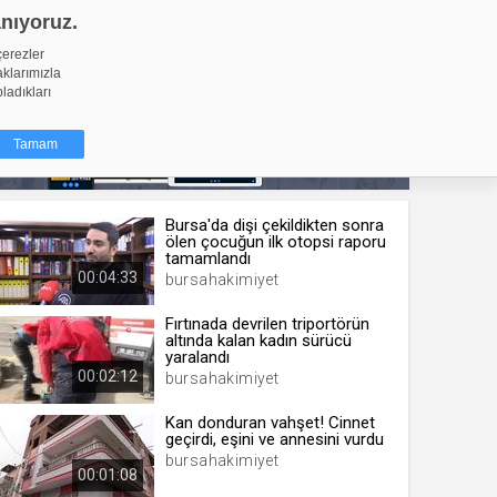
anıyoruz.
GİRİŞ YAP
Video Yükle
çerezler
aklarımızla
pladıkları
Tamam
Bursa'da dişi çekildikten sonra
dığı küçük
ölen çocuğun ilk otopsi raporu
ınıza
tamamlandı
00:04:33
bursahakimiyet
ir. İzniniz şu
Fırtınada devrilen triportörün
altında kalan kadın sürücü
nlarına
yaralandı
şlı hale
00:02:12
bursahakimiyet
ğru bir
Kan donduran vahşet! Cinnet
geçirdi, eşini ve annesini vurdu
resi
Türü
bursahakimiyet
 yıl
00:01:08