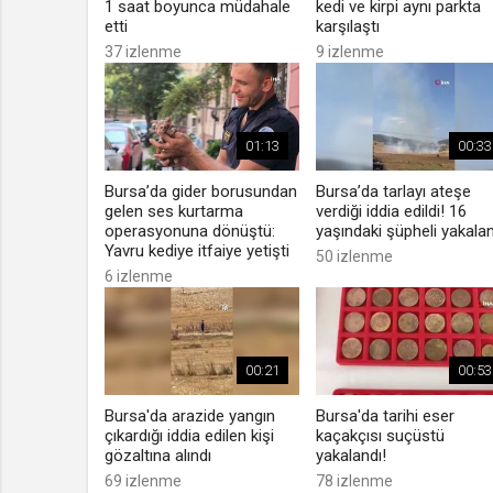
1 saat boyunca müdahale
kedi ve kirpi aynı parkta
etti
karşılaştı
37 izlenme
9 izlenme
01:13
00:33
Bursa’da gider borusundan
Bursa’da tarlayı ateşe
gelen ses kurtarma
verdiği iddia edildi! 16
operasyonuna dönüştü:
yaşındaki şüpheli yakala
Yavru kediye itfaiye yetişti
50 izlenme
6 izlenme
00:21
00:53
Bursa'da arazide yangın
Bursa'da tarihi eser
çıkardığı iddia edilen kişi
kaçakçısı suçüstü
gözaltına alındı
yakalandı!
69 izlenme
78 izlenme