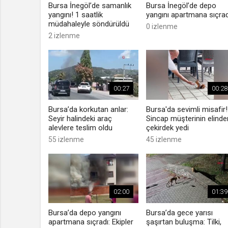
Bursa İnegöl’de samanlık
Bursa İnegöl’de depo
yangını! 1 saatlik
yangını apartmana sıçrad
müdahaleyle söndürüldü
0 izlenme
2 izlenme
00:27
00:28
Bursa’da korkutan anlar:
Bursa'da sevimli misafir!
Seyir halindeki araç
Sincap müşterinin elinde
alevlere teslim oldu
çekirdek yedi
55 izlenme
45 izlenme
02:00
01:39
Bursa’da depo yangını
Bursa’da gece yarısı
apartmana sıçradı: Ekipler
şaşırtan buluşma: Tilki,