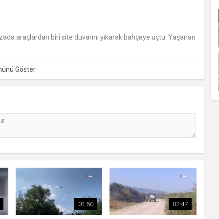
kazada araçlardan biri site duvarını yıkarak bahçeye uçtu. Yaşanan
01:50
02:47