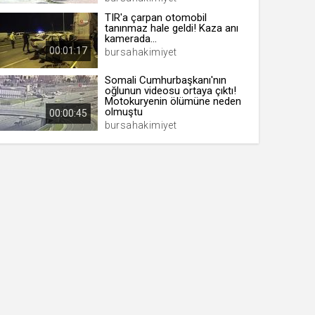
TIR'a çarpan otomobil
tanınmaz hale geldi! Kaza anı
kamerada...
00:01:17
bursahakimiyet
Somali Cumhurbaşkanı'nın
oğlunun videosu ortaya çıktı!
Motokuryenin ölümüne neden
olmuştu
00:00:45
bursahakimiyet