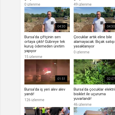
0 izlenme
49 izlenme
04:30
04:30
Bursa'da çiftçinin sırrı
Çocuklar artık eline bile
ortaya çıktı! Gübreye tek
alamayacak: Bıçak satışı
kuruş ödemeden üretim
yasaklanıyor
yapıyor
0 izlenme
15 izlenme
01:51
02:07
Bursa’da iş yeri alev alev
Bursa'da çocuklar elektrik
yandı!
bisiklet ile uçuruma
yuvarlandı!
126 izlenme
46 izlenme