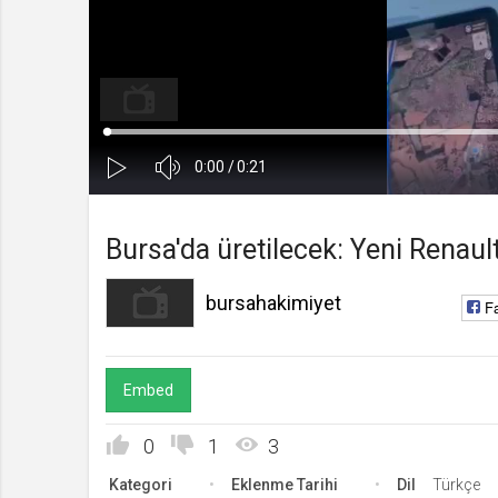
bursahakimiyet
Kanala Katıl
Yükleniyor
:
0%
Ses
Süre
Toplam
0:00
/
0:21
Kapa
Oynat
Süre
Bursa'da üretilecek: Yeni Renault
bursahakimiyet
F
Embed
0
1
3
Kategori
Eklenme Tarihi
Dil
Türkçe