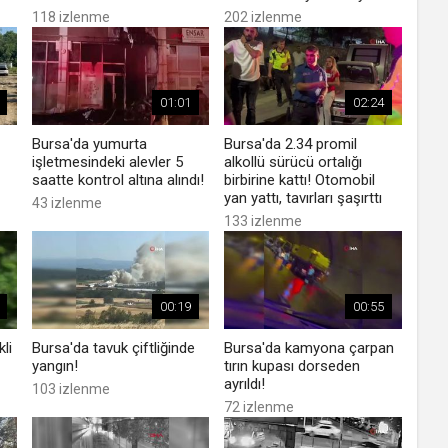
118 izlenme
202 izlenme
01:01
02:24
Bursa'da yumurta
Bursa'da 2.34 promil
işletmesindeki alevler 5
alkollü sürücü ortalığı
saatte kontrol altına alındı!
birbirine kattı! Otomobil
yan yattı, tavırları şaşırttı
43 izlenme
133 izlenme
00:19
00:55
li
Bursa'da tavuk çiftliğinde
Bursa'da kamyona çarpan
yangın!
tırın kupası dorseden
ayrıldı!
103 izlenme
72 izlenme