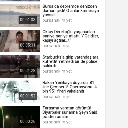
Bursa'da depremde denizden
duman çıktı! O anlar kameraya
yansıdı
00:01:03
bursahakimiyet
 yıl
Oktay Derelioğlu yaşananları
saniye saniye atlattı: \"Geldiler,
kapıyı açtılar...\"
ay
00:05:31
bursahakimiyet
gün
Starbucks'a girip vatandaşlara
küfretti! Yetmedi bir de polise
ay
saldırdı...
00:01:28
bursahakimiyet
ıl
ay
Bakan Yerlikaya duyurdu: 81
ilde Çember-8 Operasyonu: 4
ay
bin 951 firari yakalandı
00:01:52
bursahakimiyet
Tartışma yaratan görüntü!
Diyarbakır surlarına Şeyh Said
posteri astılar
00:00:26
bursahakimiyet