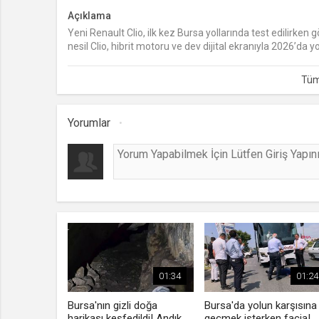
Açıklama
Yeni Renault Clio, ilk kez Bursa yollarında test edilirken
nesil Clio, hibrit motoru ve dev dijital ekranıyla 2026’da y
Yorumlar
01:34
01:24
Bursa'nın gizli doğa
Bursa'da yolun karşısına
harikası keşfedildi! Andık
geçmek isterken facia!