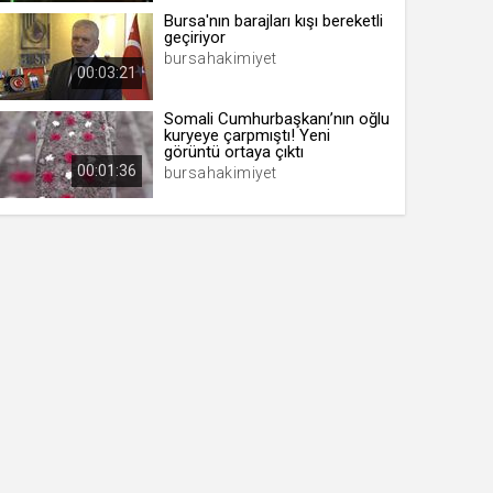
Bursa'nın barajları kışı bereketli
geçiriyor
bursahakimiyet
00:03:21
Somali Cumhurbaşkanı’nın oğlu
kuryeye çarpmıştı! Yeni
görüntü ortaya çıktı
00:01:36
bursahakimiyet