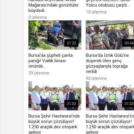
Mağarası'ndaki görüntüler
Yolcu otobüsü çarptı...
büyüledi...
10 izlenme
0 izlenme
01:22
00:44
Bursa'da şüpheli çanta
Bursa'da İznik Gölü'ne
paniği! Valilik binası
düşerek ölen genç
önünde...
gözyaşlarıyla toprağa
verildi
29 izlenme
90 izlenme
01:33
01:33
Bursa Şehir Hastanesi'nde
Bursa Şehir Hastanesi'n
büyük sorun çözülüyor!
büyük sorun çözülüyor!
1.250 araçlık dev otopark
1.250 araçlık dev otopar
geliyor
geliyor