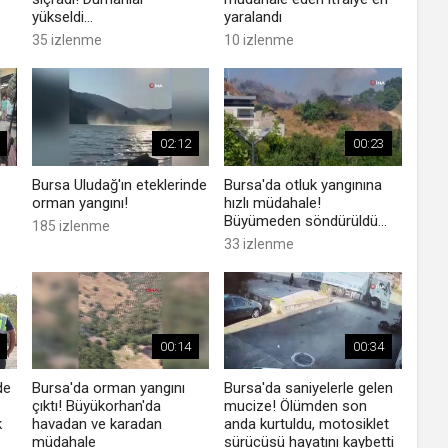
yükseldi...
yaralandı
35 izlenme
10 izlenme
02:12
00:23
Bursa Uludağ'ın eteklerinde
Bursa'da otluk yangınına
orman yangını!
hızlı müdahale!
Büyümeden söndürüldü...
185 izlenme
33 izlenme
00:14
00:34
de
Bursa'da orman yangını
Bursa'da saniyelerle gelen
çıktı! Büyükorhan'da
mucize! Ölümden son
k
havadan ve karadan
anda kurtuldu, motosiklet
müdahale
sürücüsü hayatını kaybetti