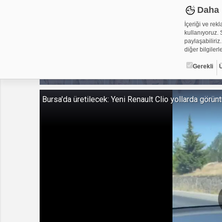
Daha 
İçeriği ve rek
kullanıyoruz. S
paylaşabiliriz.
diğer bilgilerle
Gerekli
Çerez ned
Bursa'da üretilecek: Yeni Renault Clio yollarda görünt
Çerezler, web-
metin dosyalar
yerleştirebiliy
kullanmaktadır
alanlar için ge
Gerekli
Üçüncü Par