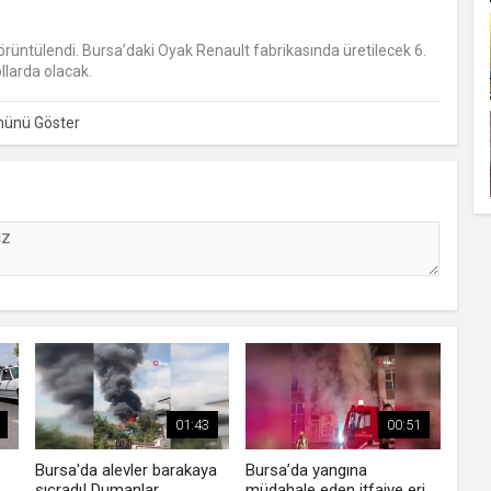
 görüntülendi. Bursa’daki Oyak Renault fabrikasında üretilecek 6.
ollarda olacak.
01:43
00:51
Bursa'da alevler barakaya
Bursa’da yangına
sıçradı! Dumanlar
müdahale eden itfaiye eri