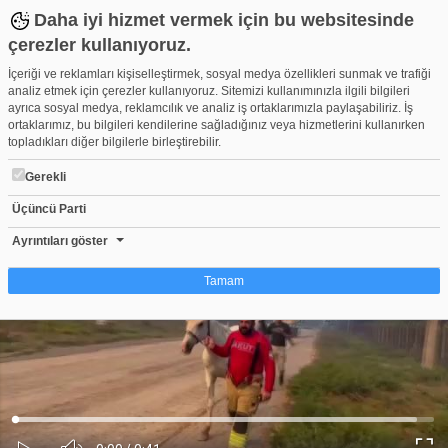
Daha iyi hizmet vermek için bu websitesinde
çerezler kullanıyoruz.
İçeriği ve reklamları kişiselleştirmek, sosyal medya özellikleri sunmak ve trafiği
analiz etmek için çerezler kullanıyoruz. Sitemizi kullanımınızla ilgili bilgileri
ayrıca sosyal medya, reklamcılık ve analiz iş ortaklarımızla paylaşabiliriz. İş
ortaklarımız, bu bilgileri kendilerine sağladığınız veya hizmetlerini kullanırken
topladıkları diğer bilgilerle birleştirebilir.
Gerekli
Üçüncü Parti
Bursa'da Uludağ Üniversitesi içindeki ormanlarının yarısı alevler
Beğen
Beğenme
Pay
Ayrıntıları göster
2
Tamam
Çerez nedir?
Çerezler, web-sitelerinin, kullanıcıların deneyimlerini daha verimli hale getirmek
amacıyla kullandığı küçük metin dosyalarıdır. Yasalara göre, bu sitenin
işletilmesi için kesinlikle gerekli olan çerezleri cihazınıza yerleştirebiliyoruz.
Diğer çerez türleri için sizden izin almamız gerekiyor. Bu site farklı çerez türleri
Yüklendi
:
Yükleniyor
:
kullanmaktadır. Bazı çerezler, sayfalarımızda yer alan üçüncü şahıs hizmetleri
0%
0%
Ses
tarafından yerleştirilir. İzniniz şu alanlar için geçerlidir: web.tv