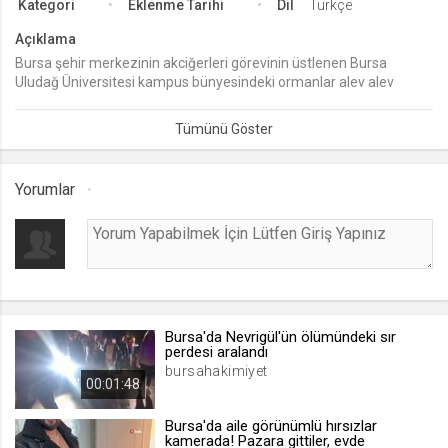
Kategori
Eklenme Tarihi
Dil
Türkçe
lang
Açıklama
.web.tv
Bursa şehir merkezinin akciğerleri görevinin üstlenen Bursa
Uludağ Üniversitesi kampus bünyesindeki ormanlar alev alev
Seçilen dil tercihini tutmak
yanmaya devam ediyor. AKUT ve Asayiş Şube Müdürlüğü HAYDİ
1 ay
ekipleri de alevlerden iki at ve bir kaplumbağayı kurtardı.
webtvs
Yorumlar
.web.tv
Oturum verisini tutmak
1 gün
[hash]
.web.tv
Bursa'da Nevrigül'ün ölümündeki sır
perdesi aralandı
Oturum doğrulama verisi
bursahakimiyet
00:01:48
1 ay
Bursa'da aile görünümlü hırsızlar
kamerada! Pazara gittiler, evde
channelCategories