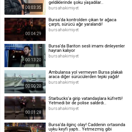
geldiklerinde şoku yaşadılar...
.web.tv
00:03:35
bursahakimiyet
Site içeriği önerme
Bursa'da kontrolden çıkan tır ağaca
1 yıl
çarptı, sürücü ağır yaralandı!
bursahakimiyet
00:04:29
voteLike*
Bursa'da Bariton sesli imamı dinleyenler
.web.tv
hayran kalıyor
İsimsiz ziyaretçi için site içeriği
bursahakimiyet
beğenme
00:13:20
1 ay
Ambulansa yol vermeyen Bursa plakalı
araca diğer sürücülerden tepki yağdı!
bursahakimiyet
voteDislike*
00:00:20
.web.tv
Starbucks'a girip vatandaşlara küfretti!
İsimsiz ziyaretçi için site içeriği
Yetmedi bir de polise saldırdı...
beğenmeme
bursahakimiyet
00:01:28
1 ay
Bursa'da ilginç olay! Caddenin ortasında
uyku keyfi yaptı... Yetmezmiş gibi