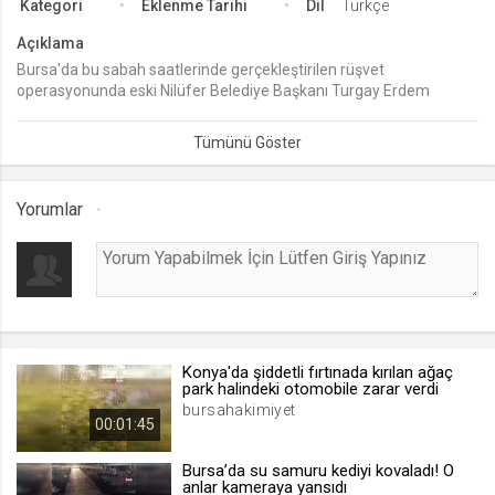
Kategori
Eklenme Tarihi
Dil
Türkçe
lang
Açıklama
.web.tv
Bursa'da bu sabah saatlerinde gerçekleştirilen rüşvet
operasyonunda eski Nilüfer Belediye Başkanı Turgay Erdem
Seçilen dil tercihini tutmak
gözaltına alındı.
1 ay
webtvs
Yorumlar
.web.tv
Oturum verisini tutmak
1 gün
[hash]
.web.tv
Konya'da şiddetli fırtınada kırılan ağaç
park halindeki otomobile zarar verdi
Oturum doğrulama verisi
bursahakimiyet
00:01:45
1 ay
Bursa’da su samuru kediyi kovaladı! O
anlar kameraya yansıdı
channelCategories