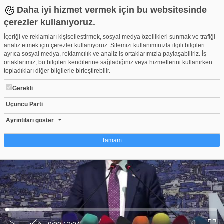
Daha iyi hizmet vermek için bu websitesinde
çerezler kullanıyoruz.
İçeriği ve reklamları kişiselleştirmek, sosyal medya özellikleri sunmak ve trafiği
analiz etmek için çerezler kullanıyoruz. Sitemizi kullanımınızla ilgili bilgileri
ayrıca sosyal medya, reklamcılık ve analiz iş ortaklarımızla paylaşabiliriz. İş
ortaklarımız, bu bilgileri kendilerine sağladığınız veya hizmetlerini kullanırken
topladıkları diğer bilgilerle birleştirebilir.
Gerekli
Üçüncü Parti
Bursa'da rüşvet operasyonu! Eski Nilüfer Belediye Başkanı Turg
Beğen
Beğenme
Pay
Ayrıntıları göster
2
Tamam
Çerez nedir?
Çerezler, web-sitelerinin, kullanıcıların deneyimlerini daha verimli hale getirmek
amacıyla kullandığı küçük metin dosyalarıdır. Yasalara göre, bu sitenin
işletilmesi için kesinlikle gerekli olan çerezleri cihazınıza yerleştirebiliyoruz.
Diğer çerez türleri için sizden izin almamız gerekiyor. Bu site farklı çerez türleri
Yüklendi
:
Yükleniyor
:
kullanmaktadır. Bazı çerezler, sayfalarımızda yer alan üçüncü şahıs hizmetleri
0%
0%
Ses
tarafından yerleştirilir. İzniniz şu alanlar için geçerlidir: web.tv