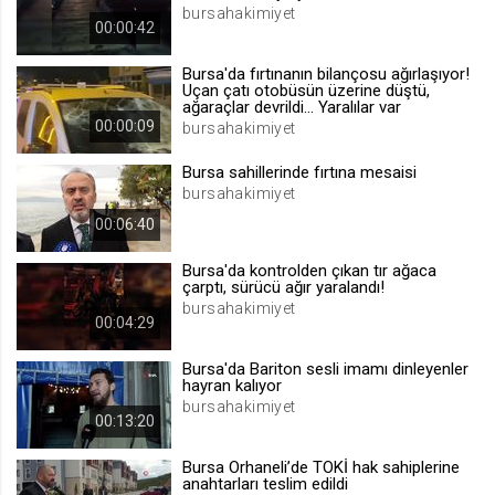
bursahakimiyet
.web.tv
00:00:42
Site içeriği önerme
Bursa'da fırtınanın bilançosu ağırlaşıyor!
1 yıl
Uçan çatı otobüsün üzerine düştü,
ağaraçlar devrildi... Yaralılar var
00:00:09
bursahakimiyet
voteLike*
Bursa sahillerinde fırtına mesaisi
.web.tv
bursahakimiyet
İsimsiz ziyaretçi için site içeriği
beğenme
00:06:40
1 ay
Bursa'da kontrolden çıkan tır ağaca
çarptı, sürücü ağır yaralandı!
bursahakimiyet
voteDislike*
00:04:29
.web.tv
Bursa'da Bariton sesli imamı dinleyenler
İsimsiz ziyaretçi için site içeriği
hayran kalıyor
beğenmeme
bursahakimiyet
00:13:20
1 ay
Bursa Orhaneli’de TOKİ hak sahiplerine
anahtarları teslim edildi