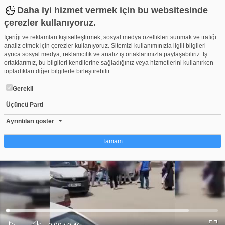
Daha iyi hizmet vermek için bu websitesinde
çerezler kullanıyoruz.
İçeriği ve reklamları kişiselleştirmek, sosyal medya özellikleri sunmak ve trafiği
analiz etmek için çerezler kullanıyoruz. Sitemizi kullanımınızla ilgili bilgileri
ayrıca sosyal medya, reklamcılık ve analiz iş ortaklarımızla paylaşabiliriz. İş
ortaklarımız, bu bilgileri kendilerine sağladığınız veya hizmetlerini kullanırken
topladıkları diğer bilgilerle birleştirebilir.
Gerekli
Üçüncü Parti
Bursa'da otomobille motosiklet çarpıştı: 1 yaralı
Beğen
Beğenme
Pay
Ayrıntıları göster
0
Tamam
Çerez nedir?
Çerezler, web-sitelerinin, kullanıcıların deneyimlerini daha verimli hale getirmek
amacıyla kullandığı küçük metin dosyalarıdır. Yasalara göre, bu sitenin
işletilmesi için kesinlikle gerekli olan çerezleri cihazınıza yerleştirebiliyoruz.
Diğer çerez türleri için sizden izin almamız gerekiyor. Bu site farklı çerez türleri
Yüklendi
:
Yükleniyor
:
kullanmaktadır. Bazı çerezler, sayfalarımızda yer alan üçüncü şahıs hizmetleri
0%
0%
Ses
tarafından yerleştirilir. İzniniz şu alanlar için geçerlidir: web.tv