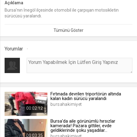
Açıklama
Bursa'nın İnegöl ilçesinde otomobil ile çarpışan motosikletin
lang
sürücüsü yaralandı.
.web.tv
Seçilen dil tercihini tutmak
1 ay
Yorumlar
webtvs
.web.tv
Oturum verisini tutmak
1 gün
Fırtınada devrilen triportörün altında
[hash]
kalan kadın sürücü yaralandı
.web.tv
bursahakimiyet
00:02:12
Oturum doğrulama verisi
1 ay
Bursa'da aile görünümlü hırsızlar
kamerada! Pazara gittiler, evde
geldiklerinde şoku yaşadılar...
00:03:35
channelCategories
bursahakimiyet