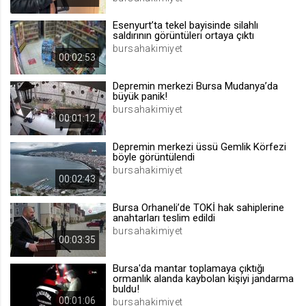
.web.tv
Esenyurt’ta tekel bayisinde silahlı
Site içeriği önerme
saldırının görüntüleri ortaya çıktı
bursahakimiyet
1 yıl
00:02:53
Depremin merkezi Bursa Mudanya’da
voteLike*
büyük panik!
.web.tv
bursahakimiyet
00:01:12
İsimsiz ziyaretçi için site içeriği
beğenme
Depremin merkezi üssü Gemlik Körfezi
1 ay
böyle görüntülendi
bursahakimiyet
00:02:43
voteDislike*
Bursa Orhaneli’de TOKİ hak sahiplerine
.web.tv
anahtarları teslim edildi
bursahakimiyet
İsimsiz ziyaretçi için site içeriği
00:03:35
beğenmeme
1 ay
Bursa'da mantar toplamaya çıktığı
ormanlık alanda kaybolan kişiyi jandarma
buldu!
00:01:06
bursahakimiyet