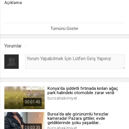
Açıklama
lang
.web.tv
Bursa’nın Osmangazi ilçesinde, trafikte tehlikeli hareketler yapan
Seçilen dil tercihini tutmak
bir otomobil sürücüsü, 11 Eylül Bulvarı üzerinde makas atarken
orta şeritte ilerleyen bir ticari araca çarptı. Çarpmanın ardından
1 ay
durmadan yoluna devam eden sürücünün o anları kameraya
saniye saniye yansıdı.
Yorumlar
webtvs
.web.tv
Oturum verisini tutmak
1 gün
Konya'da şiddetli fırtınada kırılan ağaç
[hash]
park halindeki otomobile zarar verdi
.web.tv
bursahakimiyet
00:01:45
Oturum doğrulama verisi
1 ay
Bursa'da aile görünümlü hırsızlar
kamerada! Pazara gittiler, evde
geldiklerinde şoku yaşadılar...
00:03:35
channelCategories
bursahakimiyet