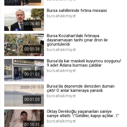
.web.tv
Bursa sahillerinde fırtına mesaisi
Site içeriği önerme
bursahakimiyet
1 yıl
00:06:40
Bursa Kozahan'daki fırtınaya
voteLike*
dayanamayan tarihi çınar dron ile
görüntülendi
.web.tv
00:00:38
bursahakimiyet
İsimsiz ziyaretçi için site içeriği
beğenme
Bursa'da kar maskeli kuyumcu soygunu!
1 ay
9 adet Adana burması çaldılar
bursahakimiyet
00:01:03
voteDislike*
Bursa'da depremde denizden duman
.web.tv
çıktı! O anlar kameraya yansıdı
bursahakimiyet
İsimsiz ziyaretçi için site içeriği
00:01:03
beğenmeme
1 ay
Oktay Derelioğlu yaşananları saniye
saniye atlattı: \"Geldiler, kapıyı açtılar...\"
bursahakimiyet
00:05:31