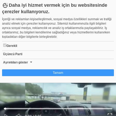
Daha iyi hizmet vermek için bu websitesinde
çerezler kullanıyoruz.
İçeriği ve reklamları kişiselleştirmek, sosyal medya özellikleri sunmak ve trafiği
analiz etmek için çerezler kullanıyoruz. Sitemizi kullanımınızla ilgili bilgileri
ayrıca sosyal medya, reklamcılık ve analiz iş ortaklarımızla paylaşabiliriz. İş
ortaklarımız, bu bilgileri kendilerine sağladığınız veya hizmetlerini kullanırken
topladıkları diğer bilgilerle birleştirebilir.
Gerekli
Üçüncü Parti
Bursa'da ölümüne makas saniye saniye kamerada...
Beğen
Beğenme
Pay
Ayrıntıları göster
1
Tamam
Çerez nedir?
Çerezler, web-sitelerinin, kullanıcıların deneyimlerini daha verimli hale getirmek
amacıyla kullandığı küçük metin dosyalarıdır. Yasalara göre, bu sitenin
işletilmesi için kesinlikle gerekli olan çerezleri cihazınıza yerleştirebiliyoruz.
Diğer çerez türleri için sizden izin almamız gerekiyor. Bu site farklı çerez türleri
Yüklendi
:
Yükleniyor
:
kullanmaktadır. Bazı çerezler, sayfalarımızda yer alan üçüncü şahıs hizmetleri
0%
0%
Ses
tarafından yerleştirilir. İzniniz şu alanlar için geçerlidir: web.tv