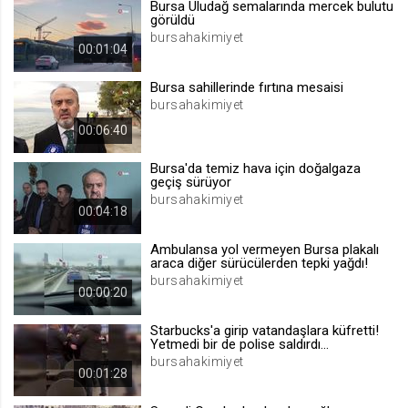
Bursa Uludağ semalarında mercek bulutu
görüldü
.web.tv
bursahakimiyet
Site içeriği önerme
00:01:04
1 yıl
Bursa sahillerinde fırtına mesaisi
bursahakimiyet
voteLike*
00:06:40
.web.tv
Bursa'da temiz hava için doğalgaza
İsimsiz ziyaretçi için site içeriği
geçiş sürüyor
beğenme
bursahakimiyet
1 ay
00:04:18
Ambulansa yol vermeyen Bursa plakalı
voteDislike*
araca diğer sürücülerden tepki yağdı!
bursahakimiyet
.web.tv
00:00:20
İsimsiz ziyaretçi için site içeriği
beğenmeme
Starbucks'a girip vatandaşlara küfretti!
Yetmedi bir de polise saldırdı...
1 ay
bursahakimiyet
00:01:28