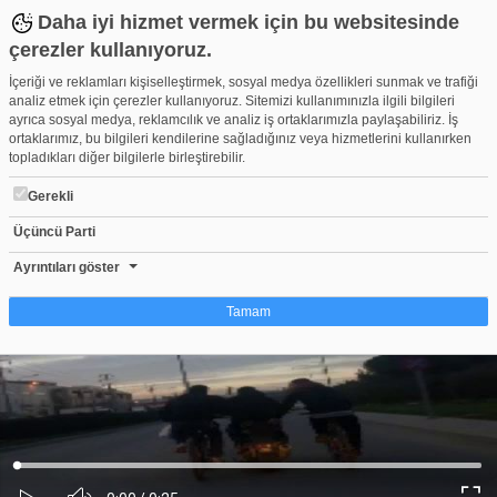
Daha iyi hizmet vermek için bu websitesinde
çerezler kullanıyoruz.
İçeriği ve reklamları kişiselleştirmek, sosyal medya özellikleri sunmak ve trafiği
analiz etmek için çerezler kullanıyoruz. Sitemizi kullanımınızla ilgili bilgileri
ayrıca sosyal medya, reklamcılık ve analiz iş ortaklarımızla paylaşabiliriz. İş
ortaklarımız, bu bilgileri kendilerine sağladığınız veya hizmetlerini kullanırken
topladıkları diğer bilgilerle birleştirebilir.
Gerekli
Üçüncü Parti
Bursa'da ölümle dans etti
Beğen
Beğenme
Pay
Ayrıntıları göster
1
Tamam
Çerez nedir?
Çerezler, web-sitelerinin, kullanıcıların deneyimlerini daha verimli hale getirmek
amacıyla kullandığı küçük metin dosyalarıdır. Yasalara göre, bu sitenin
işletilmesi için kesinlikle gerekli olan çerezleri cihazınıza yerleştirebiliyoruz.
Diğer çerez türleri için sizden izin almamız gerekiyor. Bu site farklı çerez türleri
Yüklendi
:
Yükleniyor
:
kullanmaktadır. Bazı çerezler, sayfalarımızda yer alan üçüncü şahıs hizmetleri
0%
0%
Ses
tarafından yerleştirilir. İzniniz şu alanlar için geçerlidir: web.tv