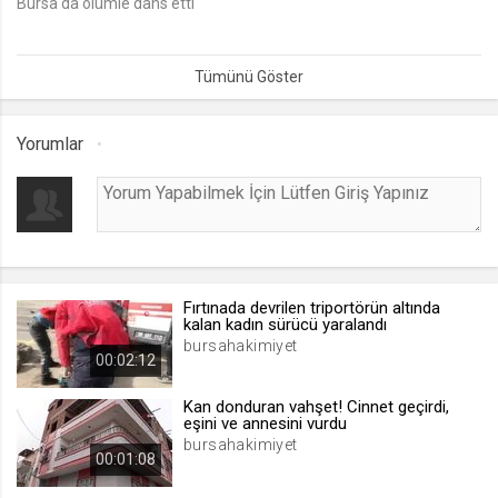
Bursa'da ölümle dans etti
lang
.web.tv
Seçilen dil tercihini tutmak
1 ay
Yorumlar
webtvs
.web.tv
Oturum verisini tutmak
1 gün
Fırtınada devrilen triportörün altında
kalan kadın sürücü yaralandı
[hash]
bursahakimiyet
00:02:12
.web.tv
Oturum doğrulama verisi
Kan donduran vahşet! Cinnet geçirdi,
eşini ve annesini vurdu
1 ay
bursahakimiyet
00:01:08
channelCategories