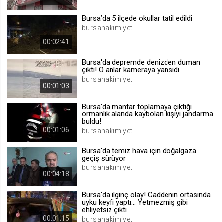
.web.tv
Bursa’da 5 ilçede okullar tatil edildi
Site içeriği önerme
bursahakimiyet
1 yıl
00:02:41
Bursa'da depremde denizden duman
voteLike*
çıktı! O anlar kameraya yansıdı
.web.tv
bursahakimiyet
00:01:03
İsimsiz ziyaretçi için site içeriği
beğenme
Bursa'da mantar toplamaya çıktığı
1 ay
ormanlık alanda kaybolan kişiyi jandarma
buldu!
00:01:06
bursahakimiyet
voteDislike*
Bursa'da temiz hava için doğalgaza
.web.tv
geçiş sürüyor
bursahakimiyet
İsimsiz ziyaretçi için site içeriği
00:04:18
beğenmeme
1 ay
Bursa'da ilginç olay! Caddenin ortasında
uyku keyfi yaptı... Yetmezmiş gibi
ehliyetsiz çıktı
00:01:15
bursahakimiyet