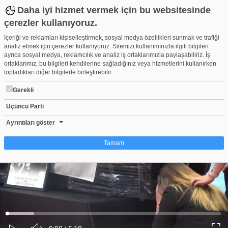
Daha iyi hizmet vermek için bu websitesinde
çerezler kullanıyoruz.
İçeriği ve reklamları kişiselleştirmek, sosyal medya özellikleri sunmak ve trafiği
analiz etmek için çerezler kullanıyoruz. Sitemizi kullanımınızla ilgili bilgileri
ayrıca sosyal medya, reklamcılık ve analiz iş ortaklarımızla paylaşabiliriz. İş
ortaklarımız, bu bilgileri kendilerine sağladığınız veya hizmetlerini kullanırken
topladıkları diğer bilgilerle birleştirebilir.
Gerekli
Üçüncü Parti
Bursa'da ölü bulunan Porto Rikolu voleybolcu hakkında flaş geli
Beğen
Beğenme
Pay
Ayrıntıları göster
0
Tamam
Çerez nedir?
Çerezler, web-sitelerinin, kullanıcıların deneyimlerini daha verimli hale getirmek
amacıyla kullandığı küçük metin dosyalarıdır. Yasalara göre, bu sitenin
işletilmesi için kesinlikle gerekli olan çerezleri cihazınıza yerleştirebiliyoruz.
Diğer çerez türleri için sizden izin almamız gerekiyor. Bu site farklı çerez türleri
Yüklendi
:
Yükleniyor
:
kullanmaktadır. Bazı çerezler, sayfalarımızda yer alan üçüncü şahıs hizmetleri
0%
0%
Ses
tarafından yerleştirilir. İzniniz şu alanlar için geçerlidir: web.tv