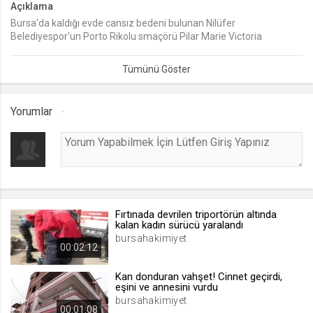
Açıklama
Bursa'da kaldığı evde cansız bedeni bulunan Nilüfer
lang
Belediyespor'un Porto Rikolu smaçörü Pilar Marie Victoria
.web.tv
Lopez'in, otopsi raporunda 'doğal ölüm' sonucunun yer almasıyla
Seçilen dil tercihini tutmak
soruşturmayı yürüten savcılık 'takipsizlik' kararı verdi.
1 ay
Yorumlar
webtvs
.web.tv
Oturum verisini tutmak
1 gün
Fırtınada devrilen triportörün altında
[hash]
kalan kadın sürücü yaralandı
.web.tv
bursahakimiyet
00:02:12
Oturum doğrulama verisi
1 ay
Kan donduran vahşet! Cinnet geçirdi,
eşini ve annesini vurdu
bursahakimiyet
00:01:08
channelCategories