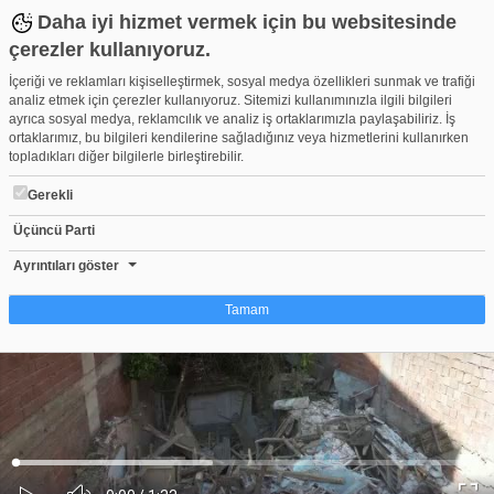
Daha iyi hizmet vermek için bu websitesinde
çerezler kullanıyoruz.
İçeriği ve reklamları kişiselleştirmek, sosyal medya özellikleri sunmak ve trafiği
analiz etmek için çerezler kullanıyoruz. Sitemizi kullanımınızla ilgili bilgileri
ayrıca sosyal medya, reklamcılık ve analiz iş ortaklarımızla paylaşabiliriz. İş
ortaklarımız, bu bilgileri kendilerine sağladığınız veya hizmetlerini kullanırken
topladıkları diğer bilgilerle birleştirebilir.
Gerekli
Üçüncü Parti
Bursa'da metruk binalar birer birer yıkılıyor
Beğen
Beğenme
Pay
Ayrıntıları göster
0
Tamam
Çerez nedir?
Çerezler, web-sitelerinin, kullanıcıların deneyimlerini daha verimli hale getirmek
amacıyla kullandığı küçük metin dosyalarıdır. Yasalara göre, bu sitenin
işletilmesi için kesinlikle gerekli olan çerezleri cihazınıza yerleştirebiliyoruz.
Diğer çerez türleri için sizden izin almamız gerekiyor. Bu site farklı çerez türleri
Yüklendi
:
Yükleniyor
:
kullanmaktadır. Bazı çerezler, sayfalarımızda yer alan üçüncü şahıs hizmetleri
0%
0%
Ses
tarafından yerleştirilir. İzniniz şu alanlar için geçerlidir: web.tv