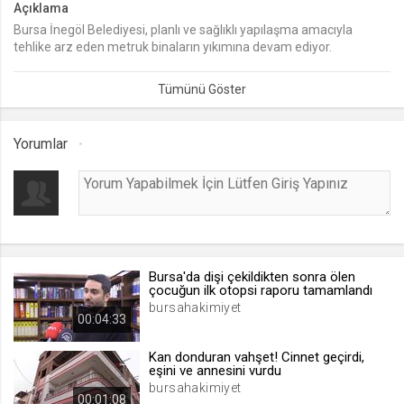
Açıklama
Bursa İnegöl Belediyesi, planlı ve sağlıklı yapılaşma amacıyla
lang
tehlike arz eden metruk binaların yıkımına devam ediyor.
.web.tv
Seçilen dil tercihini tutmak
1 ay
Yorumlar
webtvs
.web.tv
Oturum verisini tutmak
1 gün
Bursa'da dişi çekildikten sonra ölen
[hash]
çocuğun ilk otopsi raporu tamamlandı
.web.tv
bursahakimiyet
00:04:33
Oturum doğrulama verisi
1 ay
Kan donduran vahşet! Cinnet geçirdi,
eşini ve annesini vurdu
bursahakimiyet
00:01:08
channelCategories