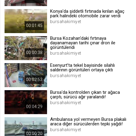
.web.tv
Konya'da şiddetli fırtınada kırılan ağaç
Site içeriği önerme
park halindeki otomobile zarar verdi
bursahakimiyet
1 yıl
00:01:45
Bursa Kozahan'daki fırtınaya
voteLike*
dayanamayan tarihi çınar dron ile
görüntülendi
.web.tv
00:00:38
bursahakimiyet
İsimsiz ziyaretçi için site içeriği
beğenme
Esenyurt’ta tekel bayisinde silahlı
1 ay
saldırının görüntüleri ortaya çıktı
bursahakimiyet
00:02:53
voteDislike*
Bursa'da kontrolden çıkan tır ağaca
.web.tv
çarptı, sürücü ağır yaralandı!
bursahakimiyet
İsimsiz ziyaretçi için site içeriği
00:04:29
beğenmeme
1 ay
Ambulansa yol vermeyen Bursa plakalı
araca diğer sürücülerden tepki yağdı!
bursahakimiyet
00:00:20