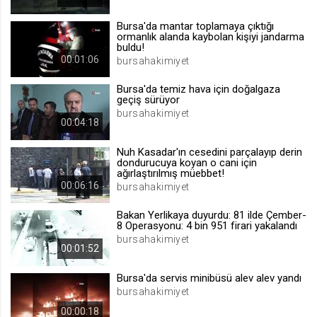
.web.tv
Bursa'da mantar toplamaya çıktığı
Site içeriği önerme
ormanlık alanda kaybolan kişiyi jandarma
buldu!
1 yıl
00:01:06
bursahakimiyet
Bursa'da temiz hava için doğalgaza
voteLike*
geçiş sürüyor
.web.tv
bursahakimiyet
00:04:18
İsimsiz ziyaretçi için site içeriği
beğenme
Nuh Kasadar'ın cesedini parçalayıp derin
1 ay
dondurucuya koyan o cani için
ağırlaştırılmış müebbet!
00:06:16
bursahakimiyet
voteDislike*
Bakan Yerlikaya duyurdu: 81 ilde Çember-
.web.tv
8 Operasyonu: 4 bin 951 firari yakalandı
bursahakimiyet
İsimsiz ziyaretçi için site içeriği
00:01:52
beğenmeme
1 ay
Bursa'da servis minibüsü alev alev yandı
bursahakimiyet
00:00:18