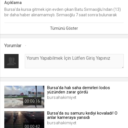
Açıklama
Bursa'da kursa gitmek için evden çıkan Batu Sırmaoğlu'ndan (13)
lang
bir daha haber alınamamıştı. Sırmaoğlu 7 saat sonra bulunarak
.web.tv
ailesine teslim edildi.
Seçilen dil tercihini tutmak
1 ay
Yorumlar
webtvs
.web.tv
Oturum verisini tutmak
1 gün
Bursa'da halı saha demirleri lodos
[hash]
yüzünden zarar gördü
.web.tv
bursahakimiyet
00:00:16
Oturum doğrulama verisi
1 ay
Bursa’da su samuru kediyi kovaladı! O
anlar kameraya yansıdı
bursahakimiyet
00:00:42
channelCategories