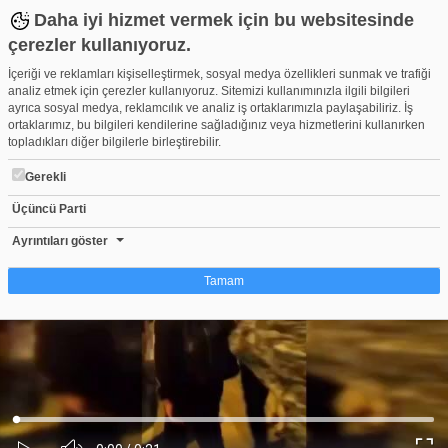
Daha iyi hizmet vermek için bu websitesinde
çerezler kullanıyoruz.
İçeriği ve reklamları kişiselleştirmek, sosyal medya özellikleri sunmak ve trafiği
analiz etmek için çerezler kullanıyoruz. Sitemizi kullanımınızla ilgili bilgileri
ayrıca sosyal medya, reklamcılık ve analiz iş ortaklarımızla paylaşabiliriz. İş
ortaklarımız, bu bilgileri kendilerine sağladığınız veya hizmetlerini kullanırken
topladıkları diğer bilgilerle birleştirebilir.
Gerekli
Üçüncü Parti
Bursa'da kursa gitmek için evden çıkan Batu bulundu
Beğen
Beğenme
Pay
Ayrıntıları göster
0
Tamam
Çerez nedir?
Çerezler, web-sitelerinin, kullanıcıların deneyimlerini daha verimli hale getirmek
amacıyla kullandığı küçük metin dosyalarıdır. Yasalara göre, bu sitenin
işletilmesi için kesinlikle gerekli olan çerezleri cihazınıza yerleştirebiliyoruz.
Diğer çerez türleri için sizden izin almamız gerekiyor. Bu site farklı çerez türleri
Yüklendi
:
Yükleniyor
:
kullanmaktadır. Bazı çerezler, sayfalarımızda yer alan üçüncü şahıs hizmetleri
0%
0%
Ses
tarafından yerleştirilir. İzniniz şu alanlar için geçerlidir: web.tv