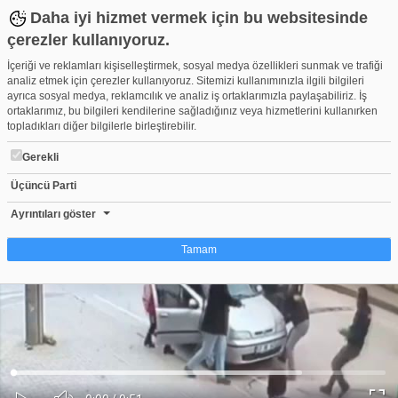
Daha iyi hizmet vermek için bu websitesinde
çerezler kullanıyoruz.
İçeriği ve reklamları kişiselleştirmek, sosyal medya özellikleri sunmak ve trafiği
analiz etmek için çerezler kullanıyoruz. Sitemizi kullanımınızla ilgili bilgileri
ayrıca sosyal medya, reklamcılık ve analiz iş ortaklarımızla paylaşabiliriz. İş
ortaklarımız, bu bilgileri kendilerine sağladığınız veya hizmetlerini kullanırken
topladıkları diğer bilgilerle birleştirebilir.
Gerekli
Üçüncü Parti
Bursa'da küçük Ömer'in ölümüne sebep olan sürücünün ifadesi ş
Beğen
Beğenme
Pay
Ayrıntıları göster
267
Tamam
Çerez nedir?
Çerezler, web-sitelerinin, kullanıcıların deneyimlerini daha verimli hale getirmek
amacıyla kullandığı küçük metin dosyalarıdır. Yasalara göre, bu sitenin
işletilmesi için kesinlikle gerekli olan çerezleri cihazınıza yerleştirebiliyoruz.
Diğer çerez türleri için sizden izin almamız gerekiyor. Bu site farklı çerez türleri
Yüklendi
:
Yükleniyor
:
kullanmaktadır. Bazı çerezler, sayfalarımızda yer alan üçüncü şahıs hizmetleri
0%
0%
Ses
tarafından yerleştirilir. İzniniz şu alanlar için geçerlidir: web.tv