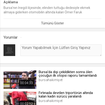
Açıklama
Bursa'nın İnegöl ilçesinde, elinden tuttuğu dedesiyle ekmek
lang
almaya giderken otomobilin altında kalan Ömer Faruk
.web.tv
Gündoğdu'dan (5) geriye, bir süre önce babası Güven Gündoğdu ile
Seçilen dil tercihini tutmak
birlikte çekildiği fotoğraf kaldı. Kaza sonrası gözaltına alınan araç
sürücüsü Fatma V. (45), "Ben acemi sürücüyüm. Otomobili birkaç
1 ay
kez kullandım. Çocuğun otomobilin altında kaldığının farkında
değilim" dedi.
Yorumlar
webtvs
.web.tv
Oturum verisini tutmak
1 gün
Bursa'da dişi çekildikten sonra ölen
[hash]
çocuğun ilk otopsi raporu tamamlandı
.web.tv
bursahakimiyet
00:04:33
Oturum doğrulama verisi
1 ay
Fırtınada devrilen triportörün altında
kalan kadın sürücü yaralandı
bursahakimiyet
00:02:12
channelCategories