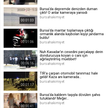
.web.tv
Bursa'da depremde denizden duman
Site içeriği önerme
çıktı! O anlar kameraya yansıdı
bursahakimiyet
1 yıl
00:01:03
Bursa'da mantar toplamaya çıktığı
voteLike*
ormanlık alanda kaybolan kişiyi jandarma
buldu!
.web.tv
00:01:06
bursahakimiyet
İsimsiz ziyaretçi için site içeriği
beğenme
Nuh Kasadar'ın cesedini parçalayıp derin
1 ay
dondurucuya koyan o cani için
ağırlaştırılmış müebbet!
00:06:16
bursahakimiyet
voteDislike*
TIR'a çarpan otomobil tanınmaz hale
.web.tv
geldi! Kaza anı kamerada...
bursahakimiyet
İsimsiz ziyaretçi için site içeriği
00:01:17
beğenmeme
1 ay
Bursa'da kaldırım taşıyla dövülen şahıs
tutuklandı! Meğer...
bursahakimiyet
00:00:41