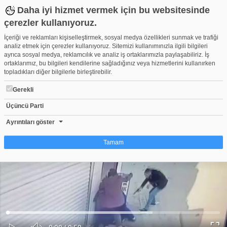
Daha iyi hizmet vermek için bu websitesinde
çerezler kullanıyoruz.
İçeriği ve reklamları kişiselleştirmek, sosyal medya özellikleri sunmak ve trafiği
analiz etmek için çerezler kullanıyoruz. Sitemizi kullanımınızla ilgili bilgileri
ayrıca sosyal medya, reklamcılık ve analiz iş ortaklarımızla paylaşabiliriz. İş
ortaklarımız, bu bilgileri kendilerine sağladığınız veya hizmetlerini kullanırken
topladıkları diğer bilgilerle birleştirebilir.
Gerekli
Üçüncü Parti
Bursa'da korku dolu anlar! Eşinin yanında kurşun yağdırdı...
Beğen
Beğenme
Pay
Ayrıntıları göster
0
Tamam
Çerez nedir?
Çerezler, web-sitelerinin, kullanıcıların deneyimlerini daha verimli hale getirmek
amacıyla kullandığı küçük metin dosyalarıdır. Yasalara göre, bu sitenin
işletilmesi için kesinlikle gerekli olan çerezleri cihazınıza yerleştirebiliyoruz.
Diğer çerez türleri için sizden izin almamız gerekiyor. Bu site farklı çerez türleri
Yüklendi
:
Yükleniyor
:
kullanmaktadır. Bazı çerezler, sayfalarımızda yer alan üçüncü şahıs hizmetleri
0%
0%
Ses
tarafından yerleştirilir. İzniniz şu alanlar için geçerlidir: web.tv