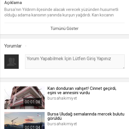
Açıklama
Bursa'nın Yıldırım ilçesinde alacak verecek yüzünden husumetli
lang
olduğu adama karısının yanında kurşun yağdırdı. Karı kocanın
.web.tv
yaralandığı silahlı kavga güvenlik kamerasına saniye saniye
Seçilen dil tercihini tutmak
yansıdı.
1 ay
Yorumlar
webtvs
.web.tv
Oturum verisini tutmak
1 gün
Kan donduran vahşet! Cinnet geçirdi,
[hash]
eşini ve annesini vurdu
.web.tv
bursahakimiyet
00:01:08
Oturum doğrulama verisi
1 ay
Bursa Uludağ semalarında mercek bulutu
görüldü
bursahakimiyet
00:01:04
channelCategories