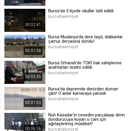
.web.tv
Bursa’da 5 ilçede okullar tatil edildi
Site içeriği önerme
bursahakimiyet
1 yıl
00:02:41
Bursa Mudanya’da dere taştı, dükkanlar
voteLike*
çamur deryasına döndü!
.web.tv
bursahakimiyet
00:01:58
İsimsiz ziyaretçi için site içeriği
beğenme
Bursa Orhaneli’de TOKİ hak sahiplerine
1 ay
anahtarları teslim edildi
bursahakimiyet
00:03:35
voteDislike*
Bursa'da depremde denizden duman
.web.tv
çıktı! O anlar kameraya yansıdı
bursahakimiyet
İsimsiz ziyaretçi için site içeriği
00:01:03
beğenmeme
1 ay
Nuh Kasadar'ın cesedini parçalayıp derin
dondurucuya koyan o cani için
ağırlaştırılmış müebbet!
00:06:16
bursahakimiyet