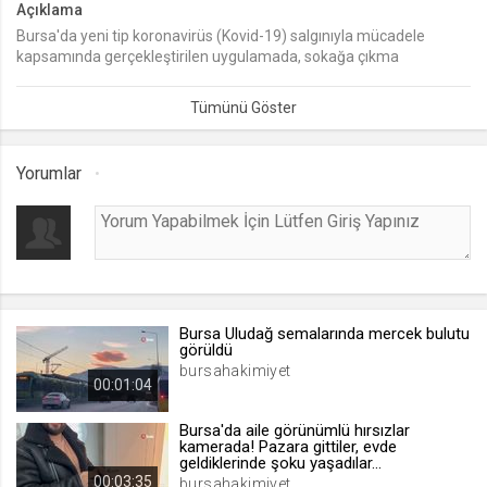
Açıklama
Bursa'da yeni tip koronavirüs (Kovid-19) salgınıyla mücadele
lang
kapsamında gerçekleştirilen uygulamada, sokağa çıkma
.web.tv
kısıtlamasına uymayanlar hakkında işlemde bulunuldu.
Seçilen dil tercihini tutmak
1 ay
Yorumlar
webtvs
.web.tv
Oturum verisini tutmak
1 gün
Bursa Uludağ semalarında mercek bulutu
[hash]
görüldü
.web.tv
bursahakimiyet
00:01:04
Oturum doğrulama verisi
1 ay
Bursa'da aile görünümlü hırsızlar
kamerada! Pazara gittiler, evde
geldiklerinde şoku yaşadılar...
00:03:35
channelCategories
bursahakimiyet