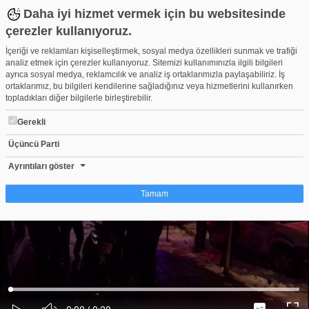
Daha iyi hizmet vermek için bu websitesinde
çerezler kullanıyoruz.
İçeriği ve reklamları kişiselleştirmek, sosyal medya özellikleri sunmak ve trafiği
analiz etmek için çerezler kullanıyoruz. Sitemizi kullanımınızla ilgili bilgileri
ayrıca sosyal medya, reklamcılık ve analiz iş ortaklarımızla paylaşabiliriz. İş
ortaklarımız, bu bilgileri kendilerine sağladığınız veya hizmetlerini kullanırken
topladıkları diğer bilgilerle birleştirebilir.
Gerekli
Üçüncü Parti
Bursa'da kısıtlamayı ihlal edenler cezadan kaçamadı!
Beğen
Beğenme
Pay
Ayrıntıları göster
0
Tamam
Çerez nedir?
Çerezler, web-sitelerinin, kullanıcıların deneyimlerini daha verimli hale getirmek
amacıyla kullandığı küçük metin dosyalarıdır. Yasalara göre, bu sitenin
işletilmesi için kesinlikle gerekli olan çerezleri cihazınıza yerleştirebiliyoruz.
Diğer çerez türleri için sizden izin almamız gerekiyor. Bu site farklı çerez türleri
Yüklendi
:
Yükleniyor
:
kullanmaktadır. Bazı çerezler, sayfalarımızda yer alan üçüncü şahıs hizmetleri
0%
0%
Ses
tarafından yerleştirilir. İzniniz şu alanlar için geçerlidir: web.tv