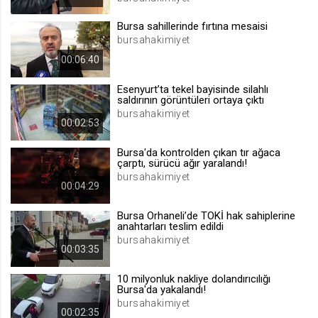
.web.tv
Bursa sahillerinde fırtına mesaisi
Site içeriği önerme
bursahakimiyet
1 yıl
00:06:40
Esenyurt’ta tekel bayisinde silahlı
voteLike*
saldırının görüntüleri ortaya çıktı
.web.tv
bursahakimiyet
00:02:53
İsimsiz ziyaretçi için site içeriği
beğenme
Bursa'da kontrolden çıkan tır ağaca
1 ay
çarptı, sürücü ağır yaralandı!
bursahakimiyet
00:04:29
voteDislike*
Bursa Orhaneli’de TOKİ hak sahiplerine
.web.tv
anahtarları teslim edildi
bursahakimiyet
İsimsiz ziyaretçi için site içeriği
00:03:35
beğenmeme
1 ay
10 milyonluk nakliye dolandırıcılığı
Bursa'da yakalandı!
bursahakimiyet
00:02:35