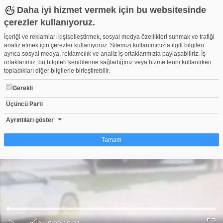
Daha iyi hizmet vermek için bu websitesinde
çerezler kullanıyoruz.
İçeriği ve reklamları kişiselleştirmek, sosyal medya özellikleri sunmak ve trafiği
analiz etmek için çerezler kullanıyoruz. Sitemizi kullanımınızla ilgili bilgileri
ayrıca sosyal medya, reklamcılık ve analiz iş ortaklarımızla paylaşabiliriz. İş
ortaklarımız, bu bilgileri kendilerine sağladığınız veya hizmetlerini kullanırken
topladıkları diğer bilgilerle birleştirebilir.
Gerekli
Üçüncü Parti
Bursa'da kamyona çarpan motosikletli can verdi!
Beğen
Beğenme
Pay
Ayrıntıları göster
0
Tamam
Çerez nedir?
Çerezler, web-sitelerinin, kullanıcıların deneyimlerini daha verimli hale getirmek
amacıyla kullandığı küçük metin dosyalarıdır. Yasalara göre, bu sitenin
işletilmesi için kesinlikle gerekli olan çerezleri cihazınıza yerleştirebiliyoruz.
Diğer çerez türleri için sizden izin almamız gerekiyor. Bu site farklı çerez türleri
Yüklendi
:
Yükleniyor
:
kullanmaktadır. Bazı çerezler, sayfalarımızda yer alan üçüncü şahıs hizmetleri
0%
0%
Ses
tarafından yerleştirilir. İzniniz şu alanlar için geçerlidir: web.tv