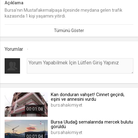
Açıklama
Bursa'nın Mustafakemalpaşa ilçesinde meydana gelen trafik
lang
kazasında 1 kişi yaşamını yitirdi.
.web.tv
Seçilen dil tercihini tutmak
1 ay
Yorumlar
webtvs
.web.tv
Oturum verisini tutmak
1 gün
Kan donduran vahşet! Cinnet geçirdi,
[hash]
eşini ve annesini vurdu
.web.tv
bursahakimiyet
00:01:08
Oturum doğrulama verisi
1 ay
Bursa Uludağ semalarında mercek bulutu
görüldü
bursahakimiyet
00:01:04
channelCategories