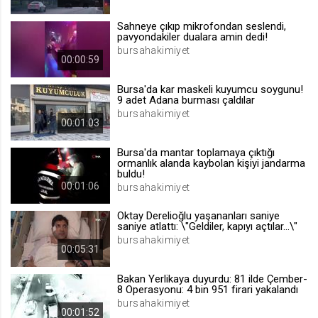
.web.tv
Sahneye çıkıp mikrofondan seslendi,
Site içeriği önerme
pavyondakiler dualara amin dedi!
bursahakimiyet
1 yıl
00:00:59
Bursa'da kar maskeli kuyumcu soygunu!
voteLike*
9 adet Adana burması çaldılar
.web.tv
bursahakimiyet
00:01:03
İsimsiz ziyaretçi için site içeriği
beğenme
Bursa'da mantar toplamaya çıktığı
1 ay
ormanlık alanda kaybolan kişiyi jandarma
buldu!
00:01:06
bursahakimiyet
voteDislike*
Oktay Derelioğlu yaşananları saniye
.web.tv
saniye atlattı: \"Geldiler, kapıyı açtılar...\"
bursahakimiyet
İsimsiz ziyaretçi için site içeriği
00:05:31
beğenmeme
1 ay
Bakan Yerlikaya duyurdu: 81 ilde Çember-
8 Operasyonu: 4 bin 951 firari yakalandı
bursahakimiyet
00:01:52