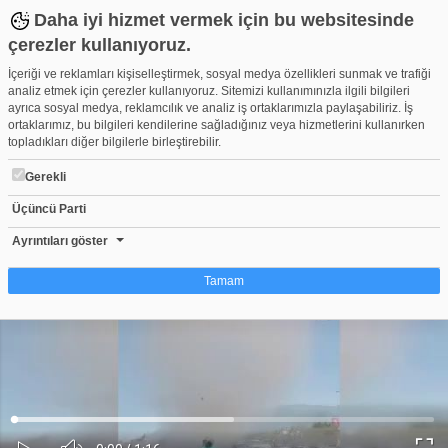
Daha iyi hizmet vermek için bu websitesinde
çerezler kullanıyoruz.
İçeriği ve reklamları kişiselleştirmek, sosyal medya özellikleri sunmak ve trafiği
analiz etmek için çerezler kullanıyoruz. Sitemizi kullanımınızla ilgili bilgileri
ayrıca sosyal medya, reklamcılık ve analiz iş ortaklarımızla paylaşabiliriz. İş
ortaklarımız, bu bilgileri kendilerine sağladığınız veya hizmetlerini kullanırken
topladıkları diğer bilgilerle birleştirebilir.
Gerekli
Üçüncü Parti
Bursa'da hortum paniği kamerada
Beğen
Beğenme
Pay
Ayrıntıları göster
1
Tamam
Çerez nedir?
Çerezler, web-sitelerinin, kullanıcıların deneyimlerini daha verimli hale getirmek
amacıyla kullandığı küçük metin dosyalarıdır. Yasalara göre, bu sitenin
işletilmesi için kesinlikle gerekli olan çerezleri cihazınıza yerleştirebiliyoruz.
Diğer çerez türleri için sizden izin almamız gerekiyor. Bu site farklı çerez türleri
Yüklendi
:
Yükleniyor
:
kullanmaktadır. Bazı çerezler, sayfalarımızda yer alan üçüncü şahıs hizmetleri
0%
0%
Ses
tarafından yerleştirilir. İzniniz şu alanlar için geçerlidir: web.tv