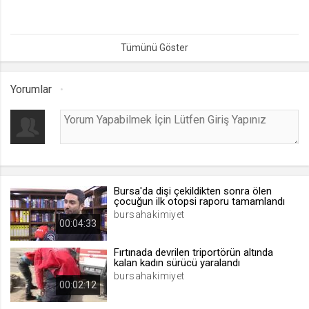
lang
Bursa'da oluşan hortum, kısa süreli paniğe neden oldu. Mahallede
.web.tv
etkili olan ani hava hareketi sonucu oluşan hortum, çevredeki
vatandaşlar tarafından cep telefonlarıyla kaydedildi.
Seçilen dil tercihini tutmak
1 ay
Yorumlar
webtvs
.web.tv
Oturum verisini tutmak
1 gün
Bursa'da dişi çekildikten sonra ölen
çocuğun ilk otopsi raporu tamamlandı
[hash]
bursahakimiyet
00:04:33
.web.tv
Oturum doğrulama verisi
Fırtınada devrilen triportörün altında
kalan kadın sürücü yaralandı
1 ay
bursahakimiyet
00:02:12
channelCategories