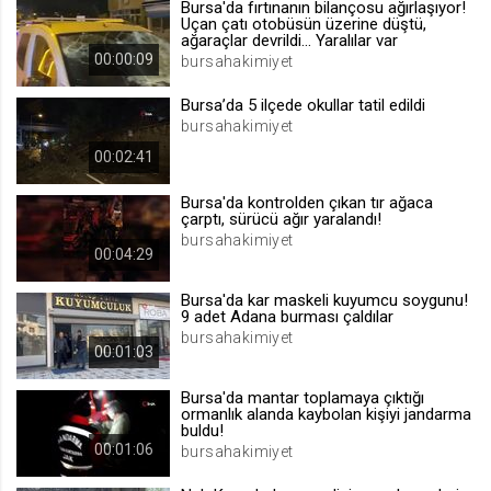
Bursa'da fırtınanın bilançosu ağırlaşıyor!
Uçan çatı otobüsün üzerine düştü,
.web.tv
ağaraçlar devrildi... Yaralılar var
Site içeriği önerme
00:00:09
bursahakimiyet
1 yıl
Bursa’da 5 ilçede okullar tatil edildi
bursahakimiyet
voteLike*
00:02:41
.web.tv
Bursa'da kontrolden çıkan tır ağaca
İsimsiz ziyaretçi için site içeriği
çarptı, sürücü ağır yaralandı!
beğenme
bursahakimiyet
1 ay
00:04:29
Bursa'da kar maskeli kuyumcu soygunu!
voteDislike*
9 adet Adana burması çaldılar
bursahakimiyet
.web.tv
00:01:03
İsimsiz ziyaretçi için site içeriği
beğenmeme
Bursa'da mantar toplamaya çıktığı
ormanlık alanda kaybolan kişiyi jandarma
1 ay
buldu!
00:01:06
bursahakimiyet