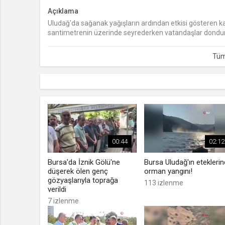
Açıklama
Uludağ'da sağanak yağışların ardından etkisi gösteren kar y
santimetrenin üzerinde seyrederken vatandaşlar donduru
00:44
02:12
Bursa'da İznik Gölü'ne
Bursa Uludağ'ın etekleri
düşerek ölen genç
orman yangını!
gözyaşlarıyla toprağa
113 izlenme
verildi
7 izlenme