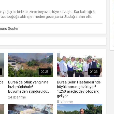
ağışı ile birlikte, zirve beyaz örtüye kavuştu. Kar kalınlığı 5
cu soğuğa aldırış etmeden gece yarısı Uludağ'a akın etti.
00:23
01:33
nde
Bursa'da otluk yangınına
Bursa Şehir Hastanesi'nde
hızlı müdahale!
büyük sorun çözülüyor!
Büyümeden söndürüldü...
1.250 araçlık dev otopark
geliyor
24 izlenme
0 izlenme