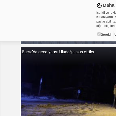
Daha 
İçeriği ve rek
kullanıyoruz. S
paylaşabiliriz.
diğer bilgilerle
Gerekli
Çerez ned
Bursa'da gece yarısı Uludağ'a akın ettiler!
Çerezler, web-
metin dosyalar
yerleştirebiliy
kullanmaktadır
alanlar için ge
Gerekli
Üçüncü Par