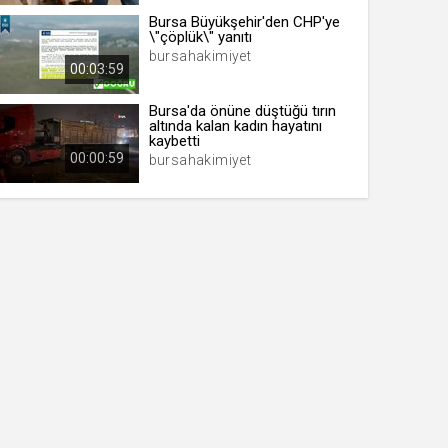
Bursa Büyükşehir'den CHP'ye
\"çöplük\" yanıtı
bursahakimiyet
00:03:59
Bursa'da önüne düştüğü tırın
altında kalan kadın hayatını
kaybetti
00:00:59
bursahakimiyet