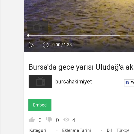
bursahakimiyet
Kanala Katıl
Yüklendi
:
Yükleniyor
:
0%
0%
Ses
Süre
Toplam
0:00
/
1:38
Kapa
Oynat
Süre
Bursa'da gece yarısı Uludağ'a akın
bursahakimiyet
F
Embed
0
0
4
Kategori
Eklenme Tarihi
Dil
Türkçe