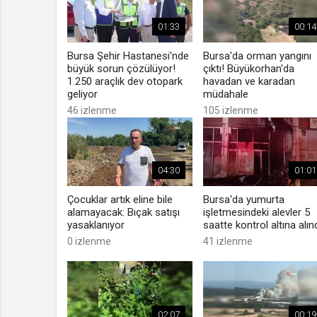
01:33
00:14
Bursa Şehir Hastanesi'nde
Bursa'da orman yangını
büyük sorun çözülüyor!
çıktı! Büyükorhan'da
1.250 araçlık dev otopark
havadan ve karadan
geliyor
müdahale
46 izlenme
105 izlenme
04:30
01:01
Çocuklar artık eline bile
Bursa'da yumurta
alamayacak: Bıçak satışı
işletmesindeki alevler 5
yasaklanıyor
saatte kontrol altına alınd
0 izlenme
41 izlenme
02:07
00:19