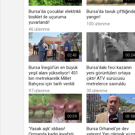
Bursa'da çocuklar elektrikli
Bursa'da tavuk çiftliğind
bisiklet ile uçuruma
yangın!
yuvarlandı!
100 izlenme
46 izlenme
02:43
00:24
Bursa İnegöl'ün en büyük
Bursa'daki feci kazanın
yeşil alanı yükseliyor! 451
yeni görüntüleri ortaya
bin metrekarelik Millet
çıktı! ATV sürücüsü
Bahçesi için tarih verildi
metrelerce savruldu
97 izlenme
30 izlenme
00:39
03:58
‘Yasak aşk’ iddiası!
Bursa Orhaneli'ye dev
Ormanda kadın kıyafeti
yatırım! Yarı olimpik yü