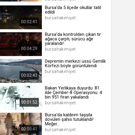
Bursa’da 5 ilçede okullar tatil
edildi
bursahakimiyet
00:02:41
 yıl
Bursa'da kontrolden çıkan tır
ağaca çarptı, sürücü ağır
yaralandı!
ay
00:04:29
bursahakimiyet
gün
Depremin merkezi üssü Gemlik
Körfezi böyle görüntülendi
ay
bursahakimiyet
00:02:43
ıl
ay
Bakan Yerlikaya duyurdu: 81
ilde Çember-8 Operasyonu: 4
ay
bin 951 firari yakalandı
00:01:52
bursahakimiyet
Bursa'da kaldırım taşıyla
dövülen şahıs tutuklandı!
Meğer...
00:00:41
bursahakimiyet