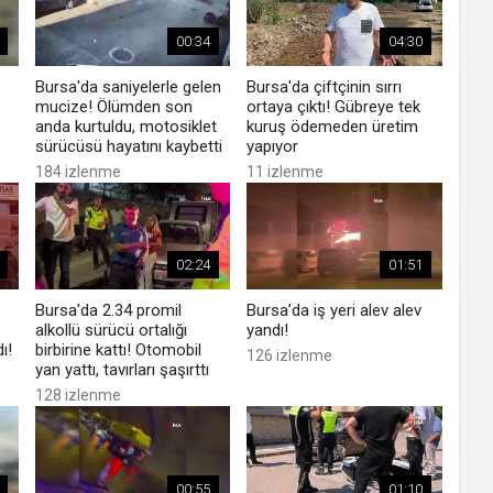
00:34
04:30
Bursa'da saniyelerle gelen
Bursa'da çiftçinin sırrı
mucize! Ölümden son
ortaya çıktı! Gübreye tek
anda kurtuldu, motosiklet
kuruş ödemeden üretim
sürücüsü hayatını kaybetti
yapıyor
184 izlenme
11 izlenme
02:24
01:51
Bursa'da 2.34 promil
Bursa’da iş yeri alev alev
alkollü sürücü ortalığı
yandı!
ı!
birbirine kattı! Otomobil
126 izlenme
yan yattı, tavırları şaşırttı
128 izlenme
00:55
01:10