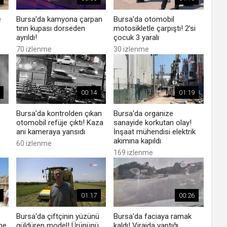
e
Bursa'da kamyona çarpan
Bursa'da otomobil
tırın kupası dorseden
motosikletle çarpıştı! 2'si
ayrıldı!
çocuk 3 yaralı
70 izlenme
30 izlenme
00:14
01:19
Bursa'da kontrolden çıkan
Bursa'da organize
otomobil refüje çıktı! Kaza
sanayide korkutan olay!
anı kameraya yansıdı
İnşaat mühendisi elektrik
akımına kapıldı
60 izlenme
169 izlenme
01:17
00:26
Bursa'da çiftçinin yüzünü
Bursa'da faciaya ramak
zme
güldüren model! Ürününü
kaldı! Virajda yaptığı