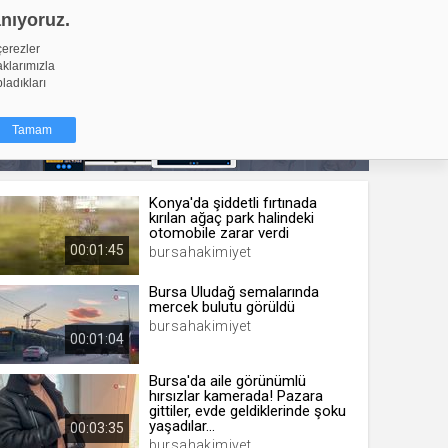
anıyoruz.
GİRİŞ YAP
Video Yükle
çerezler
aklarımızla
pladıkları
Tamam
Konya'da şiddetli fırtınada
dığı küçük
kırılan ağaç park halindeki
ınıza
otomobile zarar verdi
00:01:45
bursahakimiyet
ir. İzniniz şu
Bursa Uludağ semalarında
mercek bulutu görüldü
nlarına
bursahakimiyet
şlı hale
00:01:04
ğru bir
Bursa'da aile görünümlü
hırsızlar kamerada! Pazara
resi
Türü
gittiler, evde geldiklerinde şoku
 yıl
yaşadılar...
00:03:35
bursahakimiyet