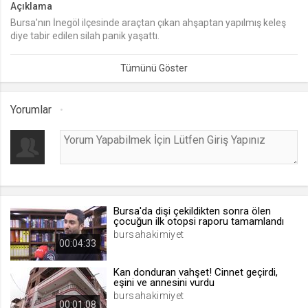
Açıklama
Bursa'nın İnegöl ilçesinde araçtan çıkan ahşaptan yapılmış keleş
lang
diye tabir edilen silah panik yaşattı.
.web.tv
Seçilen dil tercihini tutmak
1 ay
Yorumlar
webtvs
.web.tv
Oturum verisini tutmak
1 gün
Bursa'da dişi çekildikten sonra ölen
[hash]
çocuğun ilk otopsi raporu tamamlandı
.web.tv
bursahakimiyet
00:04:33
Oturum doğrulama verisi
1 ay
Kan donduran vahşet! Cinnet geçirdi,
eşini ve annesini vurdu
bursahakimiyet
00:01:08
channelCategories