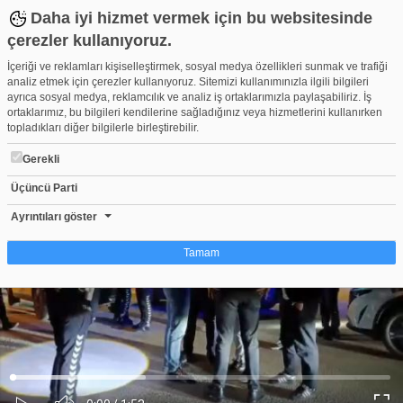
Daha iyi hizmet vermek için bu websitesinde
çerezler kullanıyoruz.
İçeriği ve reklamları kişiselleştirmek, sosyal medya özellikleri sunmak ve trafiği
analiz etmek için çerezler kullanıyoruz. Sitemizi kullanımınızla ilgili bilgileri
ayrıca sosyal medya, reklamcılık ve analiz iş ortaklarımızla paylaşabiliriz. İş
ortaklarımız, bu bilgileri kendilerine sağladığınız veya hizmetlerini kullanırken
topladıkları diğer bilgilerle birleştirebilir.
Gerekli
Üçüncü Parti
Bursa'da gece yarısı panik anları! Ahşap silah...
Beğen
Beğenme
Pay
Ayrıntıları göster
2
Tamam
Çerez nedir?
Çerezler, web-sitelerinin, kullanıcıların deneyimlerini daha verimli hale getirmek
amacıyla kullandığı küçük metin dosyalarıdır. Yasalara göre, bu sitenin
işletilmesi için kesinlikle gerekli olan çerezleri cihazınıza yerleştirebiliyoruz.
Diğer çerez türleri için sizden izin almamız gerekiyor. Bu site farklı çerez türleri
Yüklendi
:
Yükleniyor
:
kullanmaktadır. Bazı çerezler, sayfalarımızda yer alan üçüncü şahıs hizmetleri
0%
0%
Ses
tarafından yerleştirilir. İzniniz şu alanlar için geçerlidir: web.tv