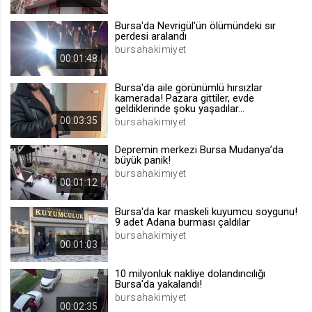
.web.tv
Bursa'da Nevrigül'ün ölümündeki sır
Site içeriği önerme
perdesi aralandı
bursahakimiyet
1 yıl
00:01:48
Bursa'da aile görünümlü hırsızlar
voteLike*
kamerada! Pazara gittiler, evde
geldiklerinde şoku yaşadılar...
.web.tv
00:03:35
bursahakimiyet
İsimsiz ziyaretçi için site içeriği
beğenme
Depremin merkezi Bursa Mudanya’da
1 ay
büyük panik!
bursahakimiyet
00:01:12
voteDislike*
Bursa'da kar maskeli kuyumcu soygunu!
.web.tv
9 adet Adana burması çaldılar
bursahakimiyet
İsimsiz ziyaretçi için site içeriği
00:01:03
beğenmeme
1 ay
10 milyonluk nakliye dolandırıcılığı
Bursa'da yakalandı!
bursahakimiyet
00:02:35