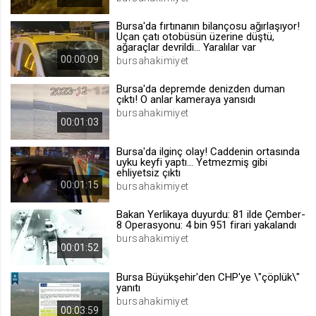
.web.tv
Bursa'da fırtınanın bilançosu ağırlaşıyor!
Site içeriği önerme
Uçan çatı otobüsün üzerine düştü,
ağaraçlar devrildi... Yaralılar var
1 yıl
00:00:09
bursahakimiyet
Bursa'da depremde denizden duman
voteLike*
çıktı! O anlar kameraya yansıdı
.web.tv
bursahakimiyet
00:01:03
İsimsiz ziyaretçi için site içeriği
beğenme
Bursa'da ilginç olay! Caddenin ortasında
1 ay
uyku keyfi yaptı... Yetmezmiş gibi
ehliyetsiz çıktı
00:01:15
bursahakimiyet
voteDislike*
Bakan Yerlikaya duyurdu: 81 ilde Çember-
.web.tv
8 Operasyonu: 4 bin 951 firari yakalandı
bursahakimiyet
İsimsiz ziyaretçi için site içeriği
00:01:52
beğenmeme
1 ay
Bursa Büyükşehir'den CHP'ye \"çöplük\"
yanıtı
bursahakimiyet
00:03:59