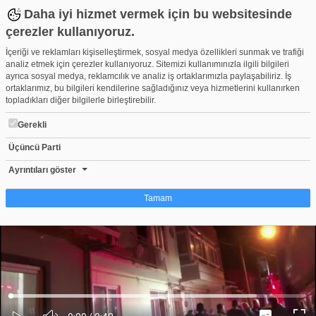
Daha iyi hizmet vermek için bu websitesinde
çerezler kullanıyoruz.
İçeriği ve reklamları kişiselleştirmek, sosyal medya özellikleri sunmak ve trafiği
analiz etmek için çerezler kullanıyoruz. Sitemizi kullanımınızla ilgili bilgileri
ayrıca sosyal medya, reklamcılık ve analiz iş ortaklarımızla paylaşabiliriz. İş
ortaklarımız, bu bilgileri kendilerine sağladığınız veya hizmetlerini kullanırken
topladıkları diğer bilgilerle birleştirebilir.
Gerekli
Üçüncü Parti
Bursa'da gece yarısı çıkan yangında 3 aylık bebek ve abisi hayat
Beğen
Beğenme
Pay
Ayrıntıları göster
3
Tamam
Çerez nedir?
Çerezler, web-sitelerinin, kullanıcıların deneyimlerini daha verimli hale getirmek
amacıyla kullandığı küçük metin dosyalarıdır. Yasalara göre, bu sitenin
işletilmesi için kesinlikle gerekli olan çerezleri cihazınıza yerleştirebiliyoruz.
Diğer çerez türleri için sizden izin almamız gerekiyor. Bu site farklı çerez türleri
Yüklendi
:
Yükleniyor
:
kullanmaktadır. Bazı çerezler, sayfalarımızda yer alan üçüncü şahıs hizmetleri
0%
0%
Ses
tarafından yerleştirilir. İzniniz şu alanlar için geçerlidir: web.tv