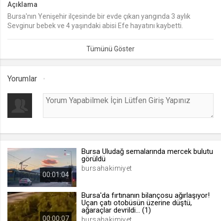
Açıklama
Bursa'nın Yenişehir ilçesinde bir evde çıkan yangında 3 aylık
lang
Sevginur bebek ve 4 yaşındaki abisi Efe hayatını kaybetti.
.web.tv
Seçilen dil tercihini tutmak
1 ay
Yorumlar
webtvs
.web.tv
Oturum verisini tutmak
1 gün
Bursa Uludağ semalarında mercek bulutu
[hash]
görüldü
.web.tv
bursahakimiyet
00:01:04
Oturum doğrulama verisi
1 ay
Bursa'da fırtınanın bilançosu ağırlaşıyor!
Uçan çatı otobüsün üzerine düştü,
ağaraçlar devrildi... (1)
00:00:07
channelCategories
bursahakimiyet