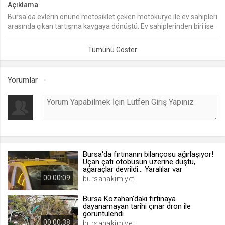
Açıklama
Bursa'da evlerin önüne motosiklet çeken motokurye ile ev sahipleri
lang
arasında çıkan tartışma kavgaya dönüştü. Ev sahiplerinden biri ise
.web.tv
eline ne geçirdiyse balkondan aşağıya attı.
Seçilen dil tercihini tutmak
1 ay
Yorumlar
webtvs
.web.tv
Oturum verisini tutmak
1 gün
Bursa'da fırtınanın bilançosu ağırlaşıyor!
[hash]
Uçan çatı otobüsün üzerine düştü,
.web.tv
ağaraçlar devrildi... Yaralılar var
00:00:09
bursahakimiyet
Oturum doğrulama verisi
1 ay
Bursa Kozahan'daki fırtınaya
dayanamayan tarihi çınar dron ile
görüntülendi
00:00:38
channelCategories
bursahakimiyet