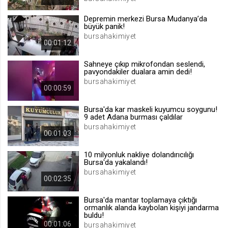
.web.tv
Depremin merkezi Bursa Mudanya’da
Site içeriği önerme
büyük panik!
bursahakimiyet
1 yıl
00:01:12
Sahneye çıkıp mikrofondan seslendi,
voteLike*
pavyondakiler dualara amin dedi!
.web.tv
bursahakimiyet
00:00:59
İsimsiz ziyaretçi için site içeriği
beğenme
Bursa'da kar maskeli kuyumcu soygunu!
1 ay
9 adet Adana burması çaldılar
bursahakimiyet
00:01:03
voteDislike*
10 milyonluk nakliye dolandırıcılığı
.web.tv
Bursa'da yakalandı!
bursahakimiyet
İsimsiz ziyaretçi için site içeriği
00:02:35
beğenmeme
1 ay
Bursa'da mantar toplamaya çıktığı
ormanlık alanda kaybolan kişiyi jandarma
buldu!
00:01:06
bursahakimiyet