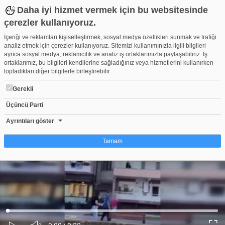
Daha iyi hizmet vermek için bu websitesinde
çerezler kullanıyoruz.
İçeriği ve reklamları kişiselleştirmek, sosyal medya özellikleri sunmak ve trafiği
analiz etmek için çerezler kullanıyoruz. Sitemizi kullanımınızla ilgili bilgileri
ayrıca sosyal medya, reklamcılık ve analiz iş ortaklarımızla paylaşabiliriz. İş
ortaklarımız, bu bilgileri kendilerine sağladığınız veya hizmetlerini kullanırken
topladıkları diğer bilgilerle birleştirebilir.
Gerekli
Üçüncü Parti
Bursa'da evinin önüne motosikletini çeken motokurye ile kavga e
Beğen
Beğenme
Pay
Ayrıntıları göster
1
Tamam
Çerez nedir?
Çerezler, web-sitelerinin, kullanıcıların deneyimlerini daha verimli hale getirmek
amacıyla kullandığı küçük metin dosyalarıdır. Yasalara göre, bu sitenin
işletilmesi için kesinlikle gerekli olan çerezleri cihazınıza yerleştirebiliyoruz.
Diğer çerez türleri için sizden izin almamız gerekiyor. Bu site farklı çerez türleri
Yüklendi
:
Yükleniyor
:
kullanmaktadır. Bazı çerezler, sayfalarımızda yer alan üçüncü şahıs hizmetleri
0%
0%
Ses
tarafından yerleştirilir. İzniniz şu alanlar için geçerlidir: web.tv