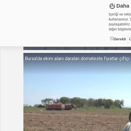
Daha 
İçeriği ve rek
kullanıyoruz. S
paylaşabiliriz.
diğer bilgilerle
Gerekli
Çerez ned
Bursa'da ekim alanı daralan domateste fiyatlar çiftçi 
Çerezler, web-
metin dosyalar
yerleştirebiliy
kullanmaktadır
alanlar için ge
Gerekli
Üçüncü Par