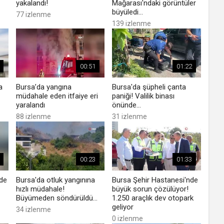
yakalandı!
Mağarası'ndaki görüntüler
büyüledi...
77 izlenme
139 izlenme
00:51
01:22
a
Bursa’da yangına
Bursa'da şüpheli çanta
müdahale eden itfaiye eri
paniği! Valilik binası
yaralandı
önünde...
88 izlenme
31 izlenme
00:23
01:33
nde
Bursa'da otluk yangınına
Bursa Şehir Hastanesi'nde
hızlı müdahale!
büyük sorun çözülüyor!
Büyümeden söndürüldü...
1.250 araçlık dev otopark
geliyor
34 izlenme
0 izlenme