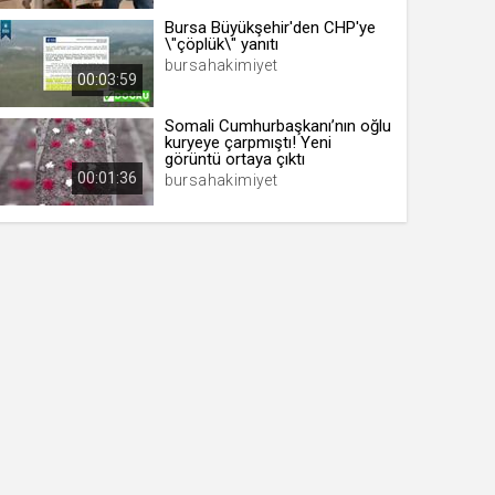
Bursa Büyükşehir'den CHP'ye
\"çöplük\" yanıtı
bursahakimiyet
00:03:59
Somali Cumhurbaşkanı’nın oğlu
kuryeye çarpmıştı! Yeni
görüntü ortaya çıktı
00:01:36
bursahakimiyet