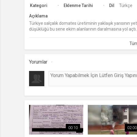
Kategori
Eklenme Tarihi
Dil
Türkçe
Açıklama
Türkiye salçalık domates üretiminin yaklaşık yarısının yet
düşüklüğü bu sene ekim alanlarının daralmasına yol açtı.
düştüğünü, çiftçilerin eylemlerle sesini duyurmaya çalış
Düzen, "Şu anda serbest piyasada tonu 4 bin 500 ve 4 bi
Fabrika teslim ise 4 bin 700 ila 4 bin 850 lira arasında sey
Yorumlar
00:10
02:00