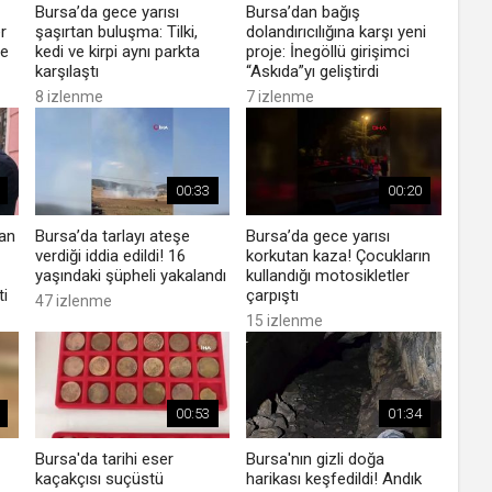
Bursa’da gece yarısı
Bursa’dan bağış
r
şaşırtan buluşma: Tilki,
dolandırıcılığına karşı yeni
le
kedi ve kirpi aynı parkta
proje: İnegöllü girişimci
karşılaştı
“Askıda”yı geliştirdi
8 izlenme
7 izlenme
00:33
00:20
an
Bursa’da tarlayı ateşe
Bursa’da gece yarısı
verdiği iddia edildi! 16
korkutan kaza! Çocukların
yaşındaki şüpheli yakalandı
kullandığı motosikletler
ti
çarpıştı
47 izlenme
15 izlenme
00:53
01:34
Bursa'da tarihi eser
Bursa'nın gizli doğa
kaçakçısı suçüstü
harikası keşfedildi! Andık