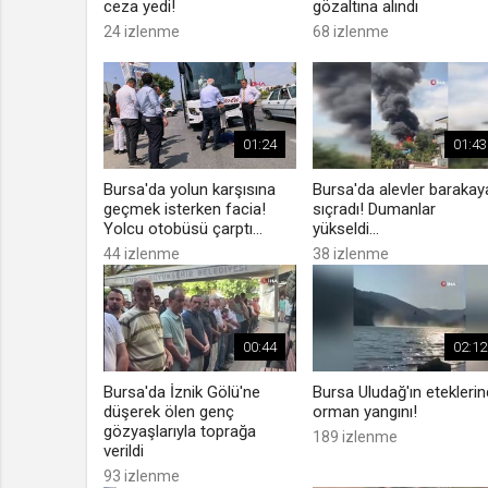
ceza yedi!
gözaltına alındı
24 izlenme
68 izlenme
01:24
01:43
Bursa'da yolun karşısına
Bursa'da alevler barakay
geçmek isterken facia!
sıçradı! Dumanlar
Yolcu otobüsü çarptı...
yükseldi...
44 izlenme
38 izlenme
00:44
02:12
Bursa'da İznik Gölü'ne
Bursa Uludağ'ın etekleri
düşerek ölen genç
orman yangını!
gözyaşlarıyla toprağa
189 izlenme
verildi
93 izlenme