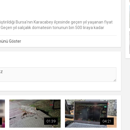
iştirildiği Bursa'nın Karacabey ilçesinde geçen yıl yaşanan fiyat
 Geçen yıl salçalık domatesin tonunun bin 500 liraya kadar
tığını dile getiren Karacabey Ziraat Odası 2. Başkanı Ramazan
n 800 bandında gidiyor. Geçen seneye göre 3 katını gördü.
rediyor" dedi.
01:39
04:21