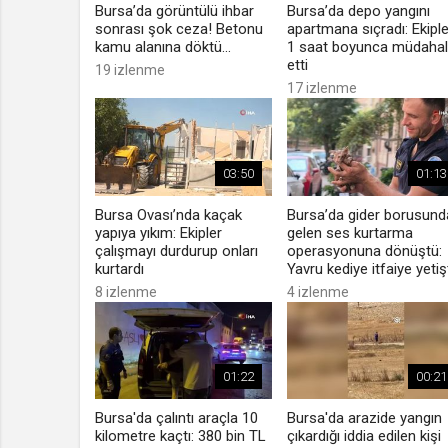
Bursa’da görüntülü ihbar
Bursa’da depo yangını
sonrası şok ceza! Betonu
apartmana sıçradı: Ekiple
kamu alanına döktü...
1 saat boyunca müdaha
etti
19 izlenme
17 izlenme
03:50
01:13
Bursa Ovası’nda kaçak
Bursa’da gider borusund
yapıya yıkım: Ekipler
gelen ses kurtarma
çalışmayı durdurup onları
operasyonuna dönüştü:
kurtardı
Yavru kediye itfaiye yetiş
8 izlenme
4 izlenme
01:22
00:21
Bursa'da çalıntı araçla 10
Bursa'da arazide yangın
kilometre kaçtı: 380 bin TL
çıkardığı iddia edilen kişi