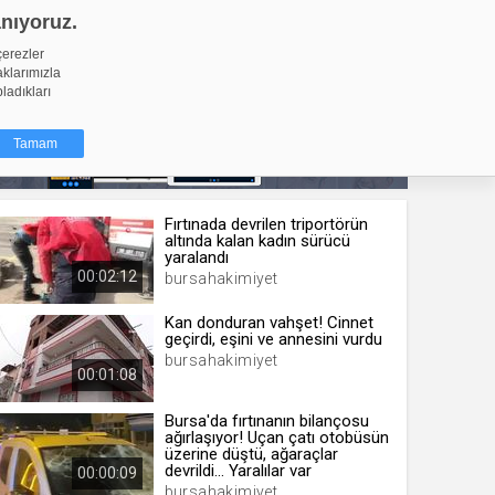
anıyoruz.
GİRİŞ YAP
Video Yükle
çerezler
aklarımızla
pladıkları
Tamam
Fırtınada devrilen triportörün
dığı küçük
altında kalan kadın sürücü
ınıza
yaralandı
00:02:12
bursahakimiyet
ir. İzniniz şu
Kan donduran vahşet! Cinnet
geçirdi, eşini ve annesini vurdu
nlarına
bursahakimiyet
şlı hale
00:01:08
ğru bir
Bursa'da fırtınanın bilançosu
ağırlaşıyor! Uçan çatı otobüsün
resi
Türü
üzerine düştü, ağaraçlar
 yıl
devrildi... Yaralılar var
00:00:09
bursahakimiyet