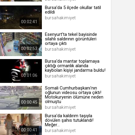
Bursa’da 5 ilçede okullar tatil
edildi
bursahakimiyet
00:02:41
 yıl
Esenyurt’ta tekel bayisinde
silahlı saldırının görüntüleri
ortaya çıktı
ay
00:02:53
bursahakimiyet
gün
Bursa'da mantar toplamaya
çıktığı ormanlık alanda
ay
kaybolan kişiyi jandarma buldu!
00:01:06
bursahakimiyet
ıl
ay
Somali Cumhurbaşkanı'nın
oğlunun videosu ortaya çıktı!
ay
Motokuryenin ölümüne neden
olmuştu
00:00:45
bursahakimiyet
Bursa'da kaldırım taşıyla
dövülen şahıs tutuklandı!
Meğer...
00:00:41
bursahakimiyet