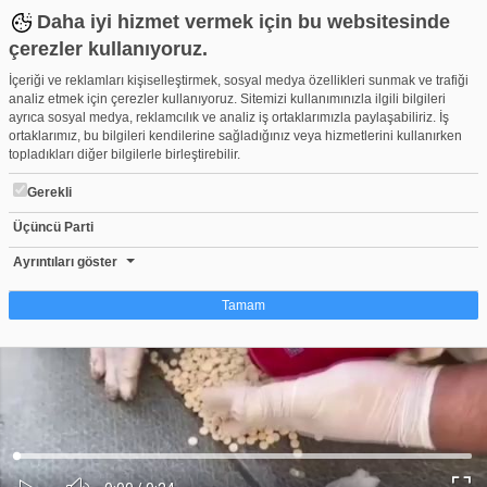
Daha iyi hizmet vermek için bu websitesinde
çerezler kullanıyoruz.
İçeriği ve reklamları kişiselleştirmek, sosyal medya özellikleri sunmak ve trafiği
analiz etmek için çerezler kullanıyoruz. Sitemizi kullanımınızla ilgili bilgileri
ayrıca sosyal medya, reklamcılık ve analiz iş ortaklarımızla paylaşabiliriz. İş
ortaklarımız, bu bilgileri kendilerine sağladığınız veya hizmetlerini kullanırken
topladıkları diğer bilgilerle birleştirebilir.
Gerekli
Üçüncü Parti
Bursa'da durdurulan araçta binlercesi ele geçirildi!
Beğen
Beğenme
Pay
Ayrıntıları göster
50
Tamam
Çerez nedir?
Çerezler, web-sitelerinin, kullanıcıların deneyimlerini daha verimli hale getirmek
amacıyla kullandığı küçük metin dosyalarıdır. Yasalara göre, bu sitenin
işletilmesi için kesinlikle gerekli olan çerezleri cihazınıza yerleştirebiliyoruz.
Diğer çerez türleri için sizden izin almamız gerekiyor. Bu site farklı çerez türleri
Yüklendi
:
Yükleniyor
:
kullanmaktadır. Bazı çerezler, sayfalarımızda yer alan üçüncü şahıs hizmetleri
0%
0%
Ses
tarafından yerleştirilir. İzniniz şu alanlar için geçerlidir: web.tv