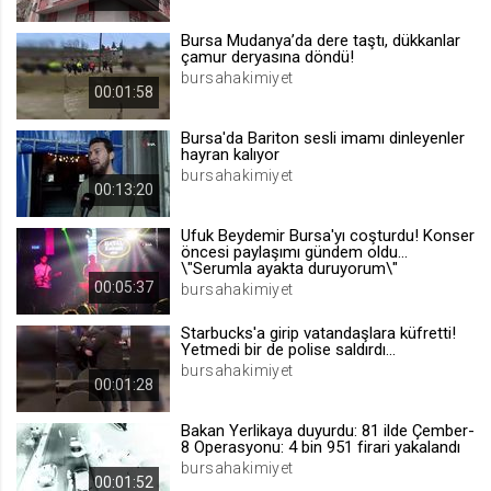
.web.tv
Bursa Mudanya’da dere taştı, dükkanlar
Site içeriği önerme
çamur deryasına döndü!
bursahakimiyet
1 yıl
00:01:58
Bursa'da Bariton sesli imamı dinleyenler
voteLike*
hayran kalıyor
.web.tv
bursahakimiyet
00:13:20
İsimsiz ziyaretçi için site içeriği
beğenme
Ufuk Beydemir Bursa'yı coşturdu! Konser
1 ay
öncesi paylaşımı gündem oldu...
\"Serumla ayakta duruyorum\"
00:05:37
bursahakimiyet
voteDislike*
Starbucks'a girip vatandaşlara küfretti!
.web.tv
Yetmedi bir de polise saldırdı...
bursahakimiyet
İsimsiz ziyaretçi için site içeriği
00:01:28
beğenmeme
1 ay
Bakan Yerlikaya duyurdu: 81 ilde Çember-
8 Operasyonu: 4 bin 951 firari yakalandı
bursahakimiyet
00:01:52