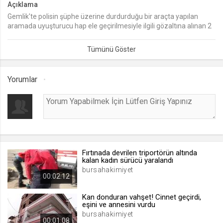
Açıklama
Gemlik'te polisin şüphe üzerine durdurduğu bir araçta yapılan
lang
aramada uyuşturucu hap ele geçirilmesiyle ilgili gözaltına alınan 2
.web.tv
zanlı adliyeye sevk edildi.
Seçilen dil tercihini tutmak
1 ay
Yorumlar
webtvs
.web.tv
Oturum verisini tutmak
1 gün
Fırtınada devrilen triportörün altında
[hash]
kalan kadın sürücü yaralandı
.web.tv
bursahakimiyet
00:02:12
Oturum doğrulama verisi
1 ay
Kan donduran vahşet! Cinnet geçirdi,
eşini ve annesini vurdu
bursahakimiyet
00:01:08
channelCategories