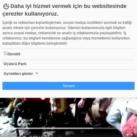
Daha iyi hizmet vermek için bu websitesinde
çerezler kullanıyoruz.
İçeriği ve reklamları kişiselleştirmek, sosyal medya özellikleri sunmak ve trafiği
analiz etmek için çerezler kullanıyoruz. Sitemizi kullanımınızla ilgili bilgileri
ayrıca sosyal medya, reklamcılık ve analiz iş ortaklarımızla paylaşabiliriz. İş
ortaklarımız, bu bilgileri kendilerine sağladığınız veya hizmetlerini kullanırken
topladıkları diğer bilgilerle birleştirebilir.
Gerekli
Üçüncü Parti
Bursa'da Büyükşehir itfaiyesinden nefes kesen kurtarma!
Beğen
Beğenme
Pay
Ayrıntıları göster
2
Tamam
Çerez nedir?
Çerezler, web-sitelerinin, kullanıcıların deneyimlerini daha verimli hale getirmek
amacıyla kullandığı küçük metin dosyalarıdır. Yasalara göre, bu sitenin
işletilmesi için kesinlikle gerekli olan çerezleri cihazınıza yerleştirebiliyoruz.
Diğer çerez türleri için sizden izin almamız gerekiyor. Bu site farklı çerez türleri
Yüklendi
:
Yükleniyor
:
kullanmaktadır. Bazı çerezler, sayfalarımızda yer alan üçüncü şahıs hizmetleri
0%
0%
Ses
tarafından yerleştirilir. İzniniz şu alanlar için geçerlidir: web.tv