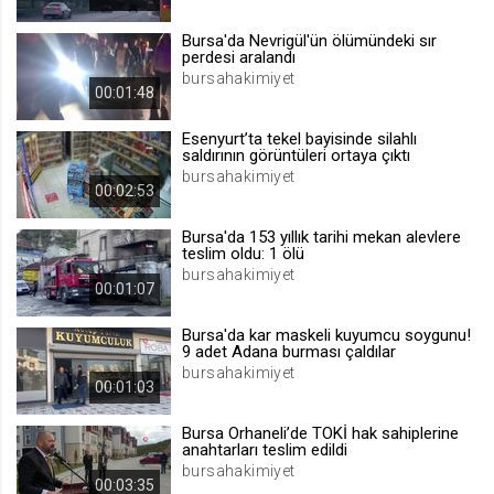
.web.tv
Bursa'da Nevrigül'ün ölümündeki sır
Site içeriği önerme
perdesi aralandı
bursahakimiyet
1 yıl
00:01:48
Esenyurt’ta tekel bayisinde silahlı
voteLike*
saldırının görüntüleri ortaya çıktı
.web.tv
bursahakimiyet
00:02:53
İsimsiz ziyaretçi için site içeriği
beğenme
Bursa'da 153 yıllık tarihi mekan alevlere
1 ay
teslim oldu: 1 ölü
bursahakimiyet
00:01:07
voteDislike*
Bursa'da kar maskeli kuyumcu soygunu!
.web.tv
9 adet Adana burması çaldılar
bursahakimiyet
İsimsiz ziyaretçi için site içeriği
00:01:03
beğenmeme
1 ay
Bursa Orhaneli’de TOKİ hak sahiplerine
anahtarları teslim edildi
bursahakimiyet
00:03:35