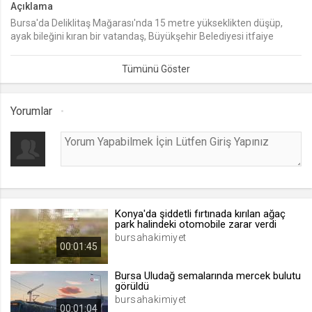
Açıklama
Bursa'da Deliklitaş Mağarası'nda 15 metre yükseklikten düşüp,
lang
ayak bileğini kıran bir vatandaş, Büyükşehir Belediyesi itfaiye
.web.tv
ekiplerinin nefes kesen kurtarma operasyonu sonucu düştüğü
Seçilen dil tercihini tutmak
yerden çıkarılıp, sağlık ekiplerine teslim edildi.
1 ay
Yorumlar
webtvs
.web.tv
Oturum verisini tutmak
1 gün
Konya'da şiddetli fırtınada kırılan ağaç
[hash]
park halindeki otomobile zarar verdi
.web.tv
bursahakimiyet
00:01:45
Oturum doğrulama verisi
1 ay
Bursa Uludağ semalarında mercek bulutu
görüldü
bursahakimiyet
00:01:04
channelCategories