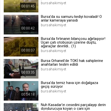
bursahakimiyet
.web.tv
00:01:45
Site içeriği önerme
Bursa’da su samuru kediyi kovaladı! O
1 yıl
anlar kameraya yansıdı
bursahakimiyet
00:00:42
voteLike*
Bursa'da fırtınanın bilançosu ağırlaşıyor!
.web.tv
Uçan çatı otobüsün üzerine düştü,
ağaraçlar devrildi... (1)
İsimsiz ziyaretçi için site içeriği
beğenme
00:00:07
bursahakimiyet
1 ay
Bursa Orhaneli’de TOKİ hak sahiplerine
anahtarları teslim edildi
bursahakimiyet
voteDislike*
00:03:35
.web.tv
Bursa'da temiz hava için doğalgaza
İsimsiz ziyaretçi için site içeriği
geçiş sürüyor
beğenmeme
bursahakimiyet
00:04:18
1 ay
Nuh Kasadar'ın cesedini parçalayıp derin
dondurucuya koyan o cani için