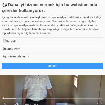
Daha iyi hizmet vermek için bu websitesinde
çerezler kullanıyoruz.
İçeriği ve reklamları kişiselleştirmek, sosyal medya özellikleri sunmak ve trafiği
analiz etmek için çerezler kullanıyoruz. Sitemizi kullanımınızla ilgili bilgileri
ayrıca sosyal medya, reklamcılık ve analiz iş ortaklarımızla paylaşabiliriz. İş
ortaklarımız, bu bilgileri kendilerine sağladığınız veya hizmetlerini kullanırken
topladıkları diğer bilgilerle birleştirebilir.
Gerekli
Üçüncü Parti
Bursa'da binlerce arının üzerine yatan, daha dinç kalkıyor: Yeni t
Beğen
Beğenme
Pay
Ayrıntıları göster
1
Tamam
Çerez nedir?
Çerezler, web-sitelerinin, kullanıcıların deneyimlerini daha verimli hale getirmek
amacıyla kullandığı küçük metin dosyalarıdır. Yasalara göre, bu sitenin
işletilmesi için kesinlikle gerekli olan çerezleri cihazınıza yerleştirebiliyoruz.
Diğer çerez türleri için sizden izin almamız gerekiyor. Bu site farklı çerez türleri
Yüklendi
:
Yükleniyor
:
kullanmaktadır. Bazı çerezler, sayfalarımızda yer alan üçüncü şahıs hizmetleri
0%
0%
Ses
tarafından yerleştirilir. İzniniz şu alanlar için geçerlidir: web.tv