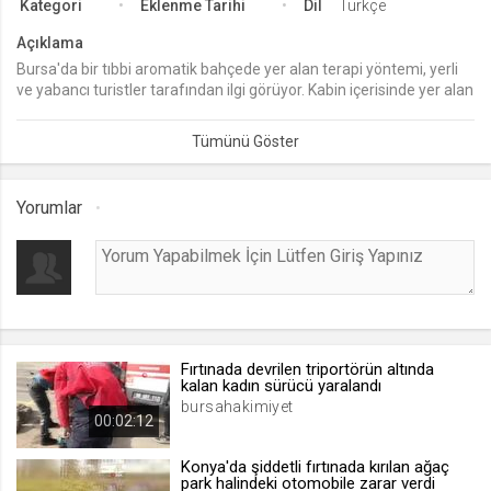
Kategori
Eklenme Tarihi
Dil
Türkçe
lang
Açıklama
.web.tv
Bursa'da bir tıbbi aromatik bahçede yer alan terapi yöntemi, yerli
ve yabancı turistler tarafından ilgi görüyor. Kabin içerisinde yer alan
Seçilen dil tercihini tutmak
arı kovanın üzerinde uzanan insanlar daha dinç kalkıyor.
1 ay
webtvs
Yorumlar
.web.tv
Oturum verisini tutmak
1 gün
[hash]
.web.tv
Fırtınada devrilen triportörün altında
kalan kadın sürücü yaralandı
Oturum doğrulama verisi
bursahakimiyet
00:02:12
1 ay
Konya'da şiddetli fırtınada kırılan ağaç
park halindeki otomobile zarar verdi
channelCategories