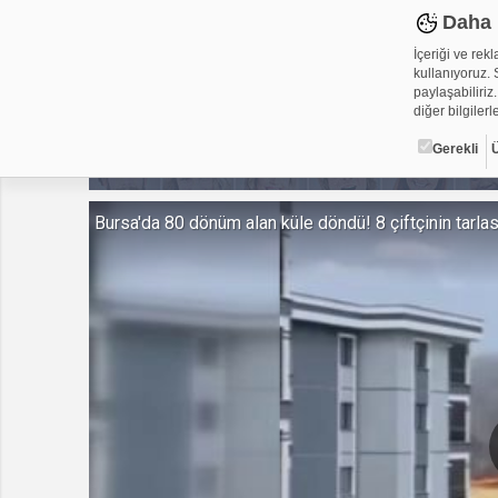
Daha 
İçeriği ve rek
kullanıyoruz. S
paylaşabiliriz.
diğer bilgilerle
Gerekli
Çerez ned
Bursa'da 80 dönüm alan küle döndü! 8 çiftçinin tarlası
Çerezler, web-
metin dosyalar
yerleştirebiliy
kullanmaktadır
alanlar için ge
Gerekli
Üçüncü Par