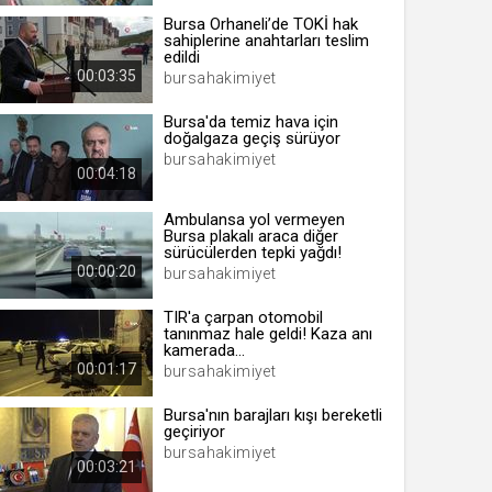
Bursa Orhaneli’de TOKİ hak
sahiplerine anahtarları teslim
edildi
00:03:35
bursahakimiyet
 yıl
Bursa'da temiz hava için
doğalgaza geçiş sürüyor
ay
bursahakimiyet
00:04:18
gün
Ambulansa yol vermeyen
Bursa plakalı araca diğer
ay
sürücülerden tepki yağdı!
00:00:20
bursahakimiyet
ıl
ay
TIR'a çarpan otomobil
tanınmaz hale geldi! Kaza anı
ay
kamerada...
00:01:17
bursahakimiyet
Bursa'nın barajları kışı bereketli
geçiriyor
bursahakimiyet
00:03:21