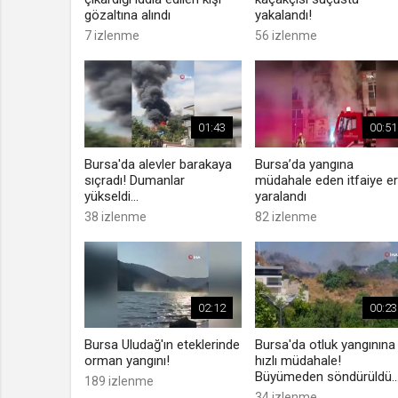
gözaltına alındı
yakalandı!
7 izlenme
56 izlenme
01:43
00:51
Bursa'da alevler barakaya
Bursa’da yangına
sıçradı! Dumanlar
müdahale eden itfaiye er
yükseldi...
yaralandı
38 izlenme
82 izlenme
02:12
00:23
Bursa Uludağ'ın eteklerinde
Bursa'da otluk yangınına
orman yangını!
hızlı müdahale!
Büyümeden söndürüldü..
189 izlenme
34 izlenme