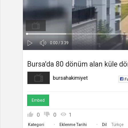
bursahakimiyet
Kanala Katıl
Yüklendi
:
Yükleniyor
:
0%
0%
Ses
Süre
Toplam
0:00
/
3:39
Kapa
Oynat
Süre
Bursa'da 80 dönüm alan küle döndü
bursahakimiyet
F
Embed
0
0
1
Kategori
Eklenme Tarihi
Dil
Türkçe