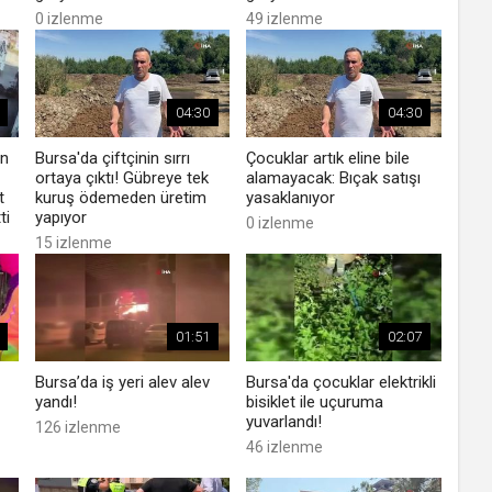
0 izlenme
49 izlenme
04:30
04:30
en
Bursa'da çiftçinin sırrı
Çocuklar artık eline bile
ortaya çıktı! Gübreye tek
alamayacak: Bıçak satışı
t
kuruş ödemeden üretim
yasaklanıyor
ti
yapıyor
0 izlenme
15 izlenme
01:51
02:07
Bursa’da iş yeri alev alev
Bursa'da çocuklar elektrikli
yandı!
bisiklet ile uçuruma
yuvarlandı!
126 izlenme
46 izlenme