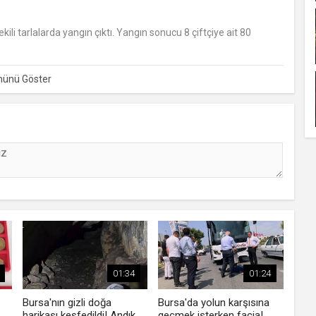
li tarlalarda yangın çıktı. Yangın sonucu 8 çiftçiye ait 80
01:34
01:24
Bursa'nın gizli doğa
Bursa'da yolun karşısına
harikası keşfedildi! Andık
geçmek isterken facia!