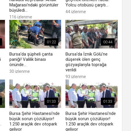
Mağarası'ndaki görüntüler
Yolcu otobüsü çarptı...
büyüledi...
44 izlenme
116 izlenme
01:22
00:44
Bursa'da şüpheli çanta
Bursa'da İznik Gölü'ne
i
paniği! Valilik binası
düşerek ölen genç
önünde...
gözyaşlarıyla toprağa
verildi
30 izlenme
93 izlenme
01:33
01:33
Bursa Şehir Hastanesi'nde
Bursa Şehir Hastanesi'nde
büyük sorun çözülüyor!
büyük sorun çözülüyor!
.
1.250 araçlık dev otopark
1.250 araçlık dev otopark
geliyor
geliyor