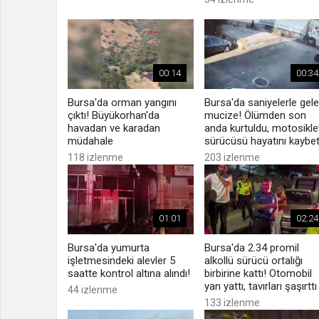
00:14
00:34
Bursa'da orman yangını
Bursa'da saniyelerle gel
çıktı! Büyükorhan'da
mucize! Ölümden son
havadan ve karadan
anda kurtuldu, motosikle
müdahale
sürücüsü hayatını kaybet
118 izlenme
203 izlenme
01:01
02:24
Bursa'da yumurta
Bursa'da 2.34 promil
işletmesindeki alevler 5
alkollü sürücü ortalığı
saatte kontrol altına alındı!
birbirine kattı! Otomobil
yan yattı, tavırları şaşırttı
44 izlenme
133 izlenme