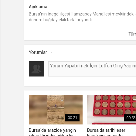
Açıklama
Bursa'nın İnegöl ilçesi Hamzabey Mahallesi mevkiindeki eki
dönüm buğday ekili tarlalar yandı.
Yorumlar
00:21
00:53
Bursa'da arazide yangın
Bursa'da tarihi eser
çıkardığı iddia edilen kişi
kaçakçısı suçüstü