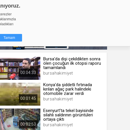
anıyoruz.
GİRİŞ YAP
Video Yükle
çerezler
aklarımızla
pladıkları
Tamam
Bursa'da dişi çekildikten sonra
dığı küçük
ölen çocuğun ilk otopsi raporu
ınıza
tamamlandı
00:04:33
bursahakimiyet
ir. İzniniz şu
Konya'da şiddetli fırtınada
kırılan ağaç park halindeki
nlarına
otomobile zarar verdi
şlı hale
00:01:45
bursahakimiyet
ğru bir
Esenyurt’ta tekel bayisinde
silahlı saldırının görüntüleri
resi
Türü
ortaya çıktı
 yıl
00:02:53
bursahakimiyet