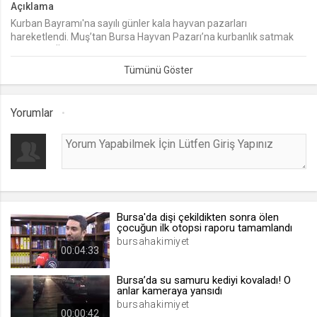
Açıklama
Kurban Bayramı'na sayılı günler kala hayvan pazarları
lang
hareketlendi. Muş’tan Bursa Hayvan Pazarı’na kurbanlık satmak
.web.tv
için gelen Özmen ailesinin iki küçük ferdi, pazarda gösterdikleri
Seçilen dil tercihini tutmak
özveriyle dikkat çekiyor.
1 ay
Yorumlar
webtvs
.web.tv
Oturum verisini tutmak
1 gün
Bursa'da dişi çekildikten sonra ölen
[hash]
çocuğun ilk otopsi raporu tamamlandı
.web.tv
bursahakimiyet
00:04:33
Oturum doğrulama verisi
1 ay
Bursa’da su samuru kediyi kovaladı! O
anlar kameraya yansıdı
bursahakimiyet
00:00:42
channelCategories