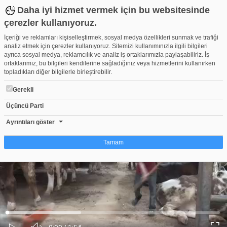
Daha iyi hizmet vermek için bu websitesinde
çerezler kullanıyoruz.
İçeriği ve reklamları kişiselleştirmek, sosyal medya özellikleri sunmak ve trafiği
analiz etmek için çerezler kullanıyoruz. Sitemizi kullanımınızla ilgili bilgileri
ayrıca sosyal medya, reklamcılık ve analiz iş ortaklarımızla paylaşabiliriz. İş
ortaklarımız, bu bilgileri kendilerine sağladığınız veya hizmetlerini kullanırken
topladıkları diğer bilgilerle birleştirebilir.
Gerekli
Üçüncü Parti
Bursa'da 8 yaşındaki Ecrin hayvan pazarının en küçük satıcısı
Beğen
Beğenme
Pay
Ayrıntıları göster
12
Tamam
Çerez nedir?
Çerezler, web-sitelerinin, kullanıcıların deneyimlerini daha verimli hale getirmek
amacıyla kullandığı küçük metin dosyalarıdır. Yasalara göre, bu sitenin
işletilmesi için kesinlikle gerekli olan çerezleri cihazınıza yerleştirebiliyoruz.
Diğer çerez türleri için sizden izin almamız gerekiyor. Bu site farklı çerez türleri
Yüklendi
:
Yükleniyor
:
kullanmaktadır. Bazı çerezler, sayfalarımızda yer alan üçüncü şahıs hizmetleri
0%
0%
Ses
tarafından yerleştirilir. İzniniz şu alanlar için geçerlidir: web.tv