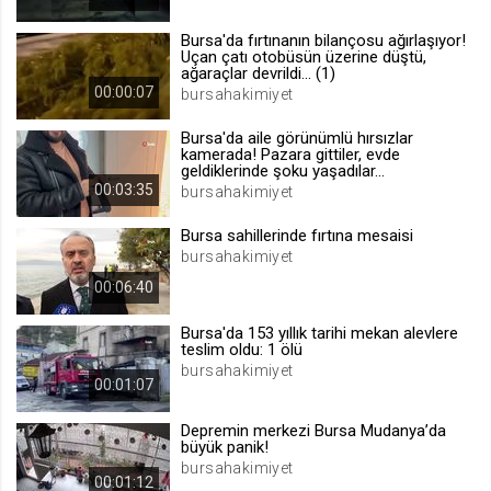
.web.tv
Bursa'da fırtınanın bilançosu ağırlaşıyor!
Site içeriği önerme
Uçan çatı otobüsün üzerine düştü,
ağaraçlar devrildi... (1)
1 yıl
00:00:07
bursahakimiyet
Bursa'da aile görünümlü hırsızlar
voteLike*
kamerada! Pazara gittiler, evde
geldiklerinde şoku yaşadılar...
.web.tv
00:03:35
bursahakimiyet
İsimsiz ziyaretçi için site içeriği
beğenme
Bursa sahillerinde fırtına mesaisi
1 ay
bursahakimiyet
00:06:40
voteDislike*
Bursa'da 153 yıllık tarihi mekan alevlere
.web.tv
teslim oldu: 1 ölü
bursahakimiyet
İsimsiz ziyaretçi için site içeriği
00:01:07
beğenmeme
1 ay
Depremin merkezi Bursa Mudanya’da
büyük panik!
bursahakimiyet
00:01:12