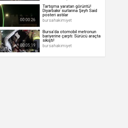
Tartışma yaratan görüntü!
Diyarbakır surlarına Şeyh Said
posteri astılar
00:00:26
bursahakimiyet
Bursa'da otomobil metronun
bariyerine çarptı: Sürücü araçta
sıkıştı!
00:05:19
bursahakimiyet