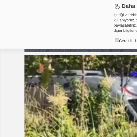
Daha 
İçeriği ve rek
kullanıyoruz. S
paylaşabiliriz.
diğer bilgilerle
Gerekli
Çerez ned
Çerezler, web-
metin dosyalar
yerleştirebiliy
kullanmaktadır
alanlar için ge
Gerekli
Üçüncü Par