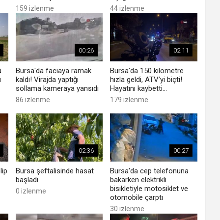
159 izlenme
44 izlenme
00:26
02:11
ü
Bursa'da faciaya ramak
Bursa'da 150 kilometre
ü
kaldı! Virajda yaptığı
hızla geldi, ATV’yi biçti!
sollama kameraya yansıdı
Hayatını kaybetti...
86 izlenme
179 izlenme
02:36
00:27
lip
Bursa şeftalisinde hasat
Bursa'da cep telefonuna
başladı
bakarken elektrikli
bisikletiyle motosiklet ve
0 izlenme
otomobile çarptı
30 izlenme