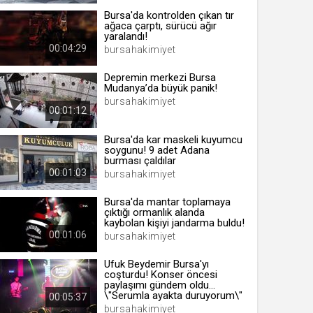
Bursa'da kontrolden çıkan tır
ağaca çarptı, sürücü ağır
yaralandı!
00:04:29
bursahakimiyet
 yıl
Depremin merkezi Bursa
Mudanya’da büyük panik!
ay
bursahakimiyet
00:01:12
gün
Bursa'da kar maskeli kuyumcu
soygunu! 9 adet Adana
ay
burması çaldılar
00:01:03
bursahakimiyet
ıl
ay
Bursa'da mantar toplamaya
çıktığı ormanlık alanda
ay
kaybolan kişiyi jandarma buldu!
00:01:06
bursahakimiyet
Ufuk Beydemir Bursa'yı
coşturdu! Konser öncesi
paylaşımı gündem oldu...
\"Serumla ayakta duruyorum\"
00:05:37
bursahakimiyet