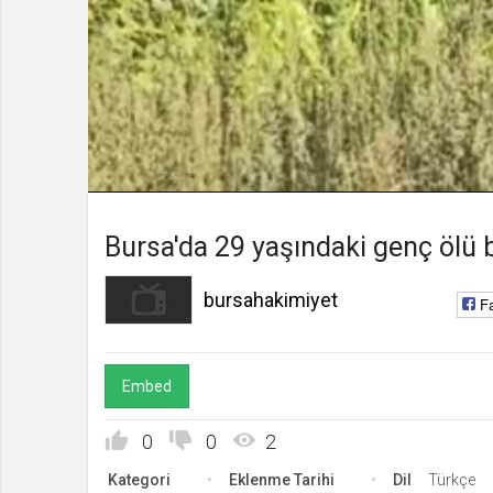
bursahakimiyet
Kanala Katıl
Yükleniyor
:
0%
Süre
Toplam
/
Süre
Bursa'da 29 yaşındaki genç ölü
bursahakimiyet
F
Embed
0
0
2
Kategori
Eklenme Tarihi
Dil
Türkçe