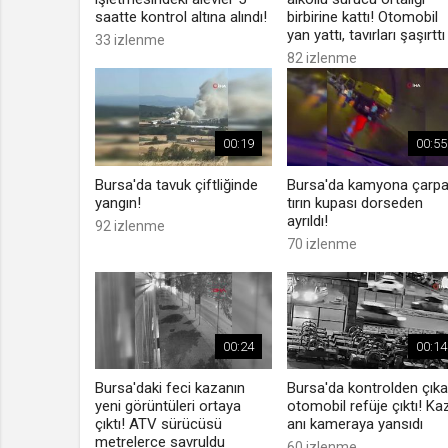
saatte kontrol altına alındı!
birbirine kattı! Otomobil
yan yattı, tavırları şaşırttı
33 izlenme
82 izlenme
00:19
00:55
Bursa'da tavuk çiftliğinde
Bursa'da kamyona çarp
yangın!
tırın kupası dorseden
ayrıldı!
92 izlenme
70 izlenme
00:24
00:14
Bursa'daki feci kazanın
Bursa'da kontrolden çık
yeni görüntüleri ortaya
otomobil refüje çıktı! Ka
çıktı! ATV sürücüsü
anı kameraya yansıdı
metrelerce savruldu
60 izlenme