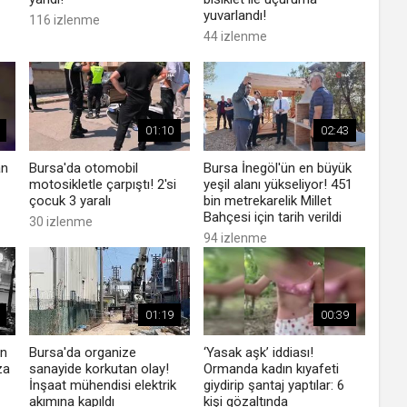
yuvarlandı!
116 izlenme
44 izlenme
01:10
02:43
an
Bursa'da otomobil
Bursa İnegöl'ün en büyük
motosikletle çarpıştı! 2'si
yeşil alanı yükseliyor! 451
çocuk 3 yaralı
bin metrekarelik Millet
Bahçesi için tarih verildi
30 izlenme
94 izlenme
01:19
00:39
an
Bursa'da organize
‘Yasak aşk’ iddiası!
za
sanayide korkutan olay!
Ormanda kadın kıyafeti
İnşaat mühendisi elektrik
giydirip şantaj yaptılar: 6
akımına kapıldı
kişi gözaltında