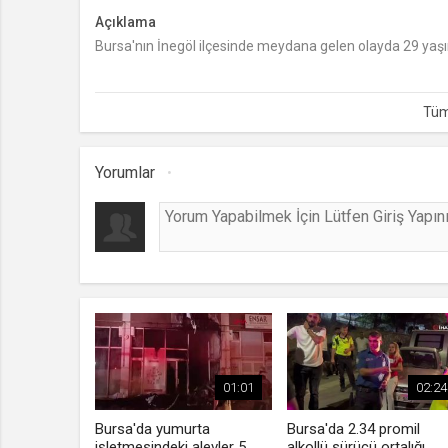
Açıklama
Bursa'nın İnegöl ilçesinde meydana gelen olayda 29 yaşı
Yorumlar
01:01
02:24
Bursa'da yumurta
Bursa'da 2.34 promil
işletmesindeki alevler 5
alkollü sürücü ortalığı