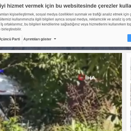
iyi hizmet vermek için bu websitesinde çerezler kull
lamları kişiselleştirmek, sosyal medya özellikleri sunmak ve trafiği analiz etmek için 
itemizi kullanımınızla ilgili bilgileri ayrıca sosyal medya, reklamcılık ve analiz iş ort
 İş ortaklarımız, bu bilgileri kendilerine sağladığınız veya hizmetlerini kullanırken to
 birleştirebilir.
Üçüncü Parti
Ayrıntıları göster
ir?
sitelerinin, kullanıcıların deneyimlerini daha verimli hale getirmek amacıyla kullan
ıdır. Yasalara göre, bu sitenin işletilmesi için kesinlikle gerekli olan çerezleri cihaz
oruz. Diğer çerez türleri için sizden izin almamız gerekiyor. Bu site farklı çerez türleri
. Bazı çerezler, sayfalarımızda yer alan üçüncü şahıs hizmetleri tarafından yerleştiril
çerlidir: web.tv
8
Gerekli çerezler, sayfada gezinme ve web-sitesinin güvenli ala
erişim gibi temel işlevleri sağlayarak web-sitesinin daha kullanı
getirilmesine yardımcı olur. Web-sitesi bu çerezler olmadan do
ti
10
şekilde işlev gösteremez.
Adı
Sağlayıcı
Amaç
Sü
GDPR
.web.tv
Genel veri koruma
10
düzenlemesi
kapsamında sitenin