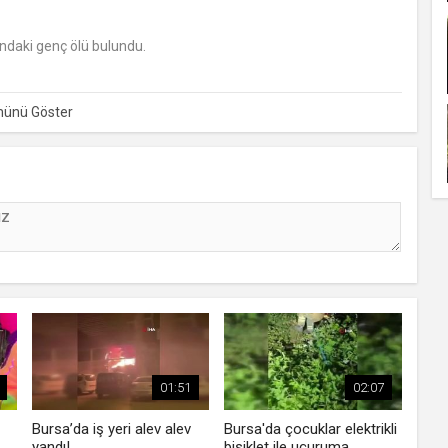
ndaki genç ölü bulundu.
01:51
02:07
Bursa’da iş yeri alev alev
Bursa'da çocuklar elektrikli
yandı!
bisiklet ile uçuruma