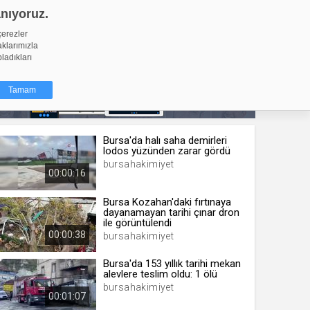
anıyoruz.
GİRİŞ YAP
Video Yükle
çerezler
aklarımızla
pladıkları
Tamam
Bursa'da halı saha demirleri
dığı küçük
lodos yüzünden zarar gördü
ınıza
bursahakimiyet
00:00:16
ir. İzniniz şu
Bursa Kozahan'daki fırtınaya
dayanamayan tarihi çınar dron
nlarına
ile görüntülendi
şlı hale
00:00:38
bursahakimiyet
ğru bir
Bursa'da 153 yıllık tarihi mekan
alevlere teslim oldu: 1 ölü
resi
Türü
bursahakimiyet
 yıl
00:01:07