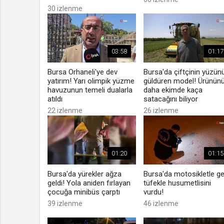
30 izlenme
03:58
01:17
Bursa Orhaneli'ye dev
Bursa'da çiftçinin yüzün
yatırım! Yarı olimpik yüzme
güldüren model! Ürünün
havuzunun temeli dualarla
daha ekimde kaça
atıldı
satacağını biliyor
22 izlenme
26 izlenme
01:20
01:15
Bursa'da yürekler ağza
Bursa'da motosikletle ge
geldi! Yola aniden fırlayan
tüfekle husumetlisini
çocuğa minibüs çarptı
vurdu!
39 izlenme
46 izlenme