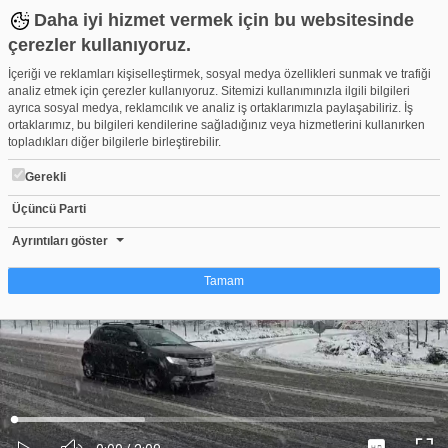
Daha iyi hizmet vermek için bu websitesinde
çerezler kullanıyoruz.
İçeriği ve reklamları kişiselleştirmek, sosyal medya özellikleri sunmak ve trafiği
analiz etmek için çerezler kullanıyoruz. Sitemizi kullanımınızla ilgili bilgileri
ayrıca sosyal medya, reklamcılık ve analiz iş ortaklarımızla paylaşabiliriz. İş
ortaklarımız, bu bilgileri kendilerine sağladığınız veya hizmetlerini kullanırken
topladıkları diğer bilgilerle birleştirebilir.
Gerekli
Üçüncü Parti
Bursa-Ankara kara yolu beyaz örtüyle kaplandı!
Beğen
Beğenme
Pay
Ayrıntıları göster
1
Tamam
Çerez nedir?
Çerezler, web-sitelerinin, kullanıcıların deneyimlerini daha verimli hale getirmek
amacıyla kullandığı küçük metin dosyalarıdır. Yasalara göre, bu sitenin
işletilmesi için kesinlikle gerekli olan çerezleri cihazınıza yerleştirebiliyoruz.
Diğer çerez türleri için sizden izin almamız gerekiyor. Bu site farklı çerez türleri
Yüklendi
:
Yükleniyor
:
kullanmaktadır. Bazı çerezler, sayfalarımızda yer alan üçüncü şahıs hizmetleri
0%
0%
Ses
tarafından yerleştirilir. İzniniz şu alanlar için geçerlidir: web.tv