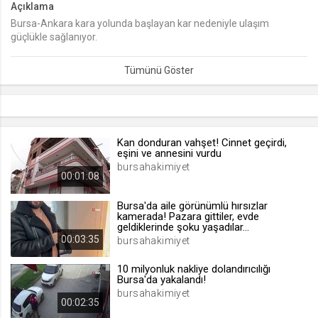
Açıklama
Bursa-Ankara kara yolunda başlayan kar nedeniyle ulaşım
lang
güçlükle sağlanıyor.
.web.tv
Seçilen dil tercihini tutmak
1 ay
webtvs
.web.tv
Kan donduran vahşet! Cinnet geçirdi,
eşini ve annesini vurdu
Oturum verisini tutmak
bursahakimiyet
00:01:08
1 gün
Bursa'da aile görünümlü hırsızlar
kamerada! Pazara gittiler, evde
[hash]
geldiklerinde şoku yaşadılar...
.web.tv
00:03:35
bursahakimiyet
Oturum doğrulama verisi
10 milyonluk nakliye dolandırıcılığı
1 ay
Bursa'da yakalandı!
bursahakimiyet
00:02:35
channelCategories