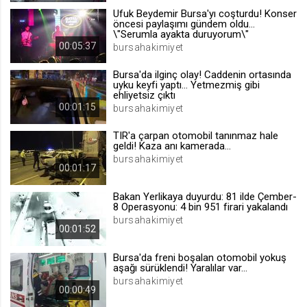
Ufuk Beydemir Bursa'yı coşturdu! Konser
.web.tv
öncesi paylaşımı gündem oldu...
Site içeriği önerme
\"Serumla ayakta duruyorum\"
00:05:37
bursahakimiyet
1 yıl
Bursa'da ilginç olay! Caddenin ortasında
uyku keyfi yaptı... Yetmezmiş gibi
voteLike*
ehliyetsiz çıktı
00:01:15
bursahakimiyet
.web.tv
İsimsiz ziyaretçi için site içeriği
TIR'a çarpan otomobil tanınmaz hale
beğenme
geldi! Kaza anı kamerada...
1 ay
bursahakimiyet
00:01:17
Bakan Yerlikaya duyurdu: 81 ilde Çember-
voteDislike*
8 Operasyonu: 4 bin 951 firari yakalandı
.web.tv
bursahakimiyet
00:01:52
İsimsiz ziyaretçi için site içeriği
beğenmeme
Bursa'da freni boşalan otomobil yokuş
1 ay
aşağı sürüklendi! Yaralılar var...
bursahakimiyet
00:00:49