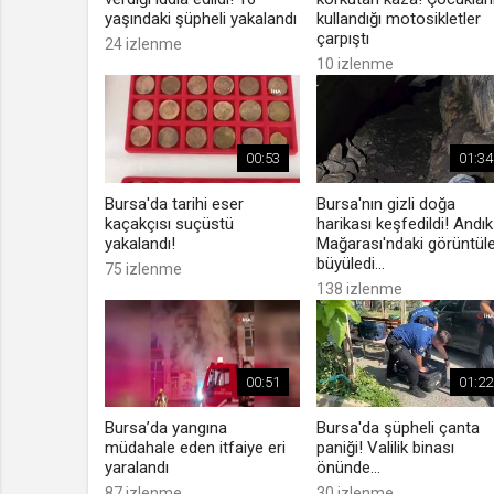
yaşındaki şüpheli yakalandı
kullandığı motosikletler
çarpıştı
24 izlenme
10 izlenme
00:53
01:34
Bursa'da tarihi eser
Bursa'nın gizli doğa
kaçakçısı suçüstü
harikası keşfedildi! Andık
yakalandı!
Mağarası'ndaki görüntül
büyüledi...
75 izlenme
138 izlenme
00:51
01:22
Bursa’da yangına
Bursa'da şüpheli çanta
müdahale eden itfaiye eri
paniği! Valilik binası
yaralandı
önünde...
87 izlenme
30 izlenme