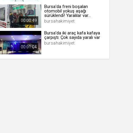
Bursa'da freni boşalan
otomobil yokuş aşağı
sürüklendi! Yaralılar var...
00:00:49
bursahakimiyet
Bursa’da iki araç kafa kafaya
çarpıştı: Çok sayıda yaralı var
bursahakimiyet
00:01:04