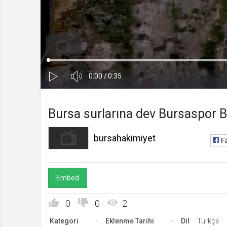
bursahakimiyet
Kanala Katıl
Yükleniyor
:
0%
Ses
Süre
Toplam
0:00
/
0:35
Kapa
Oynat
Süre
Bursa surlarına dev Bursaspor Ba
bursahakimiyet
F
Embed
0
0
2
Kategori
Eklenme Tarihi
Dil
Türkçe