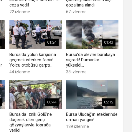
ceza yedi!
gözaltına alındı
22 izlenme
67 izlenme
01:24
01:43
Bursa'da yolun karşısına
Bursa'da alevler barakaya
geçmek isterken facia!
sıçradı! Dumanlar
er
Yolcu otobüsü çarptı...
yükseldi...
44 izlenme
38 izlenme
00:44
02:12
Bursa'da İznik Gölü'ne
Bursa Uludağ'ın eteklerinde
düşerek ölen genç
orman yangını!
gözyaşlarıyla toprağa
189 izlenme
verildi