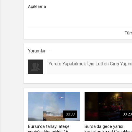
Açıklama
3.Lig’de şampiyonluğu büyük ölçüde garantileyen Bursaspo
Yorumlar
00:33
00:20
Bursa’da tarlayı ateşe
Bursa’da gece yarısı
verdiği iddia edildi! 16
korkutan kaza! Çocuklar