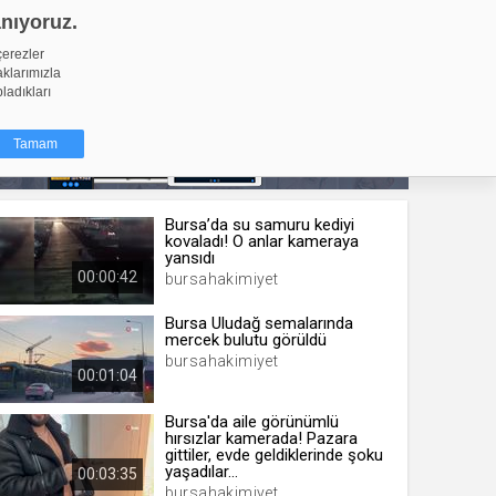
anıyoruz.
GİRİŞ YAP
Video Yükle
çerezler
aklarımızla
pladıkları
Tamam
Bursa’da su samuru kediyi
dığı küçük
kovaladı! O anlar kameraya
ınıza
yansıdı
00:00:42
bursahakimiyet
ir. İzniniz şu
Bursa Uludağ semalarında
mercek bulutu görüldü
nlarına
bursahakimiyet
şlı hale
00:01:04
ğru bir
Bursa'da aile görünümlü
hırsızlar kamerada! Pazara
resi
Türü
gittiler, evde geldiklerinde şoku
 yıl
yaşadılar...
00:03:35
bursahakimiyet