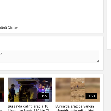
r’da tarihi Bursa surlarına dev Bursaspor Bayrağı asıldı.
01:22
00:21
Bursa'da çalıntı araçla 10
Bursa'da arazide yangın
ın
kilometre kaçtı: 380 bin TL
çıkardığı iddia edilen kişi