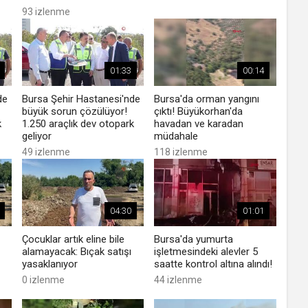
93 izlenme
01:33
00:14
de
Bursa Şehir Hastanesi'nde
Bursa'da orman yangını
büyük sorun çözülüyor!
çıktı! Büyükorhan'da
k
1.250 araçlık dev otopark
havadan ve karadan
geliyor
müdahale
49 izlenme
118 izlenme
04:30
01:01
Çocuklar artık eline bile
Bursa'da yumurta
alamayacak: Bıçak satışı
işletmesindeki alevler 5
yasaklanıyor
saatte kontrol altına alındı!
0 izlenme
44 izlenme