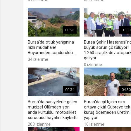
00:23
01:33
Bursa'da otluk yangınına
Bursa Şehir Hastanesi'n
hızlı müdahale!
büyük sorun çözülüyor!
Büyümeden söndürüldü...
1.250 araçlık dev otopar
geliyor
34 izlenme
0 izlenme
00:34
04:30
Bursa'da saniyelerle gelen
Bursa'da çiftçinin sırrı
mucize! Ölümden son
ortaya çıktı! Gübreye tek
anda kurtuldu, motosiklet
kuruş ödemeden üretim
sürücüsü hayatını kaybetti
yapıyor
203 izlenme
16 izlenme