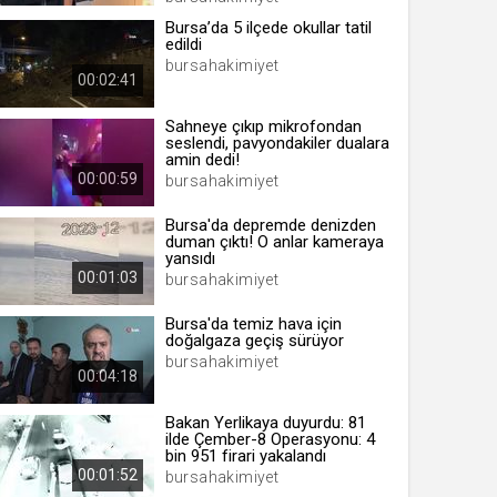
Bursa’da 5 ilçede okullar tatil
edildi
bursahakimiyet
00:02:41
 yıl
Sahneye çıkıp mikrofondan
seslendi, pavyondakiler dualara
amin dedi!
ay
00:00:59
bursahakimiyet
gün
Bursa'da depremde denizden
duman çıktı! O anlar kameraya
ay
yansıdı
00:01:03
bursahakimiyet
ıl
ay
Bursa'da temiz hava için
doğalgaza geçiş sürüyor
ay
bursahakimiyet
00:04:18
Bakan Yerlikaya duyurdu: 81
ilde Çember-8 Operasyonu: 4
bin 951 firari yakalandı
00:01:52
bursahakimiyet