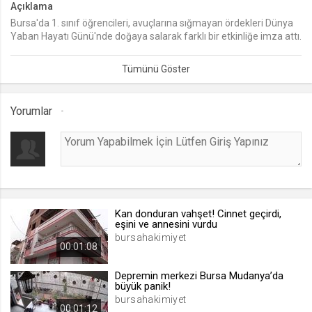
Açıklama
Bursa'da 1. sınıf öğrencileri, avuçlarına sığmayan ördekleri Dünya
lang
Yaban Hayatı Günü'nde doğaya salarak farklı bir etkinliğe imza attı.
.web.tv
Seçilen dil tercihini tutmak
1 ay
Yorumlar
webtvs
.web.tv
Oturum verisini tutmak
1 gün
Kan donduran vahşet! Cinnet geçirdi,
[hash]
eşini ve annesini vurdu
.web.tv
bursahakimiyet
00:01:08
Oturum doğrulama verisi
1 ay
Depremin merkezi Bursa Mudanya’da
büyük panik!
bursahakimiyet
00:01:12
channelCategories