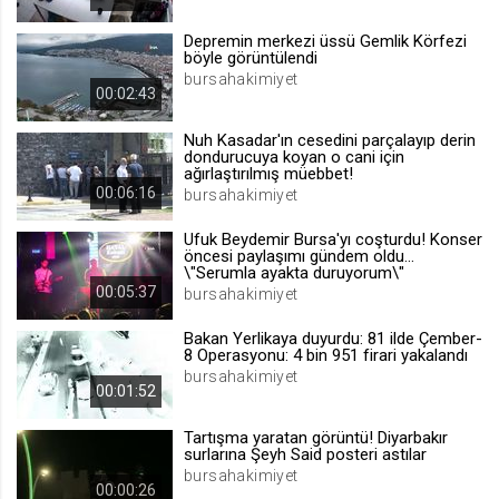
.web.tv
Depremin merkezi üssü Gemlik Körfezi
Site içeriği önerme
böyle görüntülendi
bursahakimiyet
1 yıl
00:02:43
Nuh Kasadar'ın cesedini parçalayıp derin
voteLike*
dondurucuya koyan o cani için
ağırlaştırılmış müebbet!
.web.tv
00:06:16
bursahakimiyet
İsimsiz ziyaretçi için site içeriği
beğenme
Ufuk Beydemir Bursa'yı coşturdu! Konser
1 ay
öncesi paylaşımı gündem oldu...
\"Serumla ayakta duruyorum\"
00:05:37
bursahakimiyet
voteDislike*
Bakan Yerlikaya duyurdu: 81 ilde Çember-
.web.tv
8 Operasyonu: 4 bin 951 firari yakalandı
bursahakimiyet
İsimsiz ziyaretçi için site içeriği
00:01:52
beğenmeme
1 ay
Tartışma yaratan görüntü! Diyarbakır
surlarına Şeyh Said posteri astılar
bursahakimiyet
00:00:26