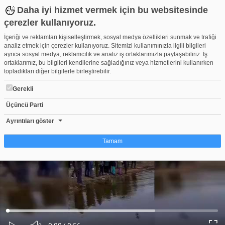
Daha iyi hizmet vermek için bu websitesinde
çerezler kullanıyoruz.
İçeriği ve reklamları kişiselleştirmek, sosyal medya özellikleri sunmak ve trafiği
analiz etmek için çerezler kullanıyoruz. Sitemizi kullanımınızla ilgili bilgileri
ayrıca sosyal medya, reklamcılık ve analiz iş ortaklarımızla paylaşabiliriz. İş
ortaklarımız, bu bilgileri kendilerine sağladığınız veya hizmetlerini kullanırken
topladıkları diğer bilgilerle birleştirebilir.
Gerekli
Üçüncü Parti
Bursa öğrenciler ördekleri doğaya saldı!
Beğen
Beğenme
Pay
Ayrıntıları göster
1
Tamam
Çerez nedir?
Çerezler, web-sitelerinin, kullanıcıların deneyimlerini daha verimli hale getirmek
amacıyla kullandığı küçük metin dosyalarıdır. Yasalara göre, bu sitenin
işletilmesi için kesinlikle gerekli olan çerezleri cihazınıza yerleştirebiliyoruz.
Diğer çerez türleri için sizden izin almamız gerekiyor. Bu site farklı çerez türleri
Yüklendi
:
Yükleniyor
:
kullanmaktadır. Bazı çerezler, sayfalarımızda yer alan üçüncü şahıs hizmetleri
0%
0%
Ses
tarafından yerleştirilir. İzniniz şu alanlar için geçerlidir: web.tv