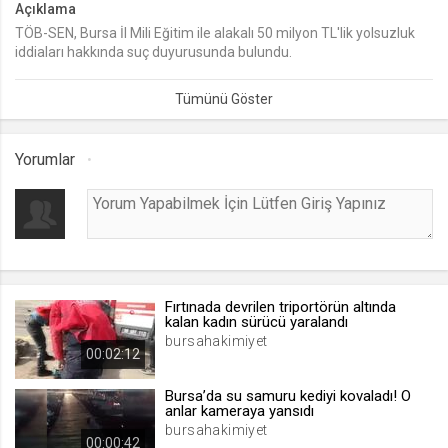
Açıklama
TÖB-SEN, Bursa İl Mili Eğitim ile alakalı 50 milyon TL'lik yolsuzluk
lang
iddiaları hakkında suç duyurusunda bulundu.
.web.tv
Seçilen dil tercihini tutmak
1 ay
Yorumlar
webtvs
.web.tv
Oturum verisini tutmak
1 gün
Fırtınada devrilen triportörün altında
[hash]
kalan kadın sürücü yaralandı
.web.tv
bursahakimiyet
00:02:12
Oturum doğrulama verisi
1 ay
Bursa’da su samuru kediyi kovaladı! O
anlar kameraya yansıdı
bursahakimiyet
00:00:42
channelCategories