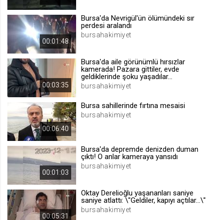
.web.tv
Bursa'da Nevrigül'ün ölümündeki sır
Site içeriği önerme
perdesi aralandı
bursahakimiyet
1 yıl
00:01:48
Bursa'da aile görünümlü hırsızlar
voteLike*
kamerada! Pazara gittiler, evde
geldiklerinde şoku yaşadılar...
.web.tv
00:03:35
bursahakimiyet
İsimsiz ziyaretçi için site içeriği
beğenme
Bursa sahillerinde fırtına mesaisi
1 ay
bursahakimiyet
00:06:40
voteDislike*
Bursa'da depremde denizden duman
.web.tv
çıktı! O anlar kameraya yansıdı
bursahakimiyet
İsimsiz ziyaretçi için site içeriği
00:01:03
beğenmeme
1 ay
Oktay Derelioğlu yaşananları saniye
saniye atlattı: \"Geldiler, kapıyı açtılar...\"
bursahakimiyet
00:05:31