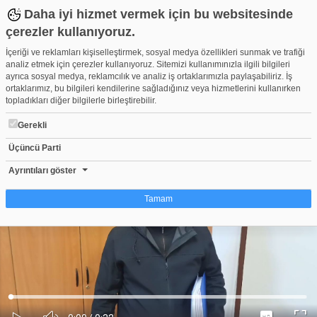
Daha iyi hizmet vermek için bu websitesinde
çerezler kullanıyoruz.
İçeriği ve reklamları kişiselleştirmek, sosyal medya özellikleri sunmak ve trafiği
analiz etmek için çerezler kullanıyoruz. Sitemizi kullanımınızla ilgili bilgileri
ayrıca sosyal medya, reklamcılık ve analiz iş ortaklarımızla paylaşabiliriz. İş
ortaklarımız, bu bilgileri kendilerine sağladığınız veya hizmetlerini kullanırken
topladıkları diğer bilgilerle birleştirebilir.
Gerekli
Üçüncü Parti
Bursa İl Mili Eğitim'deki 50 milyonluk yolsuzluk iddiaları yargıya 
Beğen
Beğenme
Pay
Ayrıntıları göster
1
Tamam
Çerez nedir?
Çerezler, web-sitelerinin, kullanıcıların deneyimlerini daha verimli hale getirmek
amacıyla kullandığı küçük metin dosyalarıdır. Yasalara göre, bu sitenin
işletilmesi için kesinlikle gerekli olan çerezleri cihazınıza yerleştirebiliyoruz.
Diğer çerez türleri için sizden izin almamız gerekiyor. Bu site farklı çerez türleri
Yüklendi
:
Yükleniyor
:
kullanmaktadır. Bazı çerezler, sayfalarımızda yer alan üçüncü şahıs hizmetleri
0%
0%
Ses
tarafından yerleştirilir. İzniniz şu alanlar için geçerlidir: web.tv