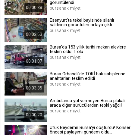
görüntülendi
.web.tv
00:00:38
bursahakimiyet
Site içeriği önerme
Esenyurt’ta tekel bayisinde silahlı
1 yıl
saldırının görüntüleri ortaya çıktı
bursahakimiyet
00:02:53
voteLike*
Bursa'da 153 yıllık tarihi mekan alevlere
.web.tv
teslim oldu: 1 ölü
İsimsiz ziyaretçi için site içeriği
bursahakimiyet
beğenme
00:01:07
1 ay
Bursa Orhaneli’de TOKİ hak sahiplerine
anahtarları teslim edildi
bursahakimiyet
voteDislike*
00:03:35
.web.tv
Ambulansa yol vermeyen Bursa plakalı
İsimsiz ziyaretçi için site içeriği
araca diğer sürücülerden tepki yağdı!
beğenmeme
bursahakimiyet
00:00:20
1 ay
Ufuk Beydemir Bursa'yı coşturdu! Konser
öncesi paylaşımı gündem oldu...