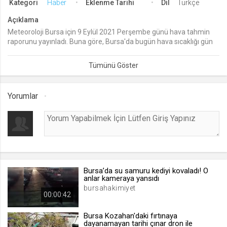
Kategori
Haber
Eklenme Tarihi
Dil
Türkçe
lang
Açıklama
.web.tv
Meteoroloji Bursa için 9 Eylül 2021 Perşembe günü hava tahmin
raporunu yayınladı. Buna göre, Bursa'da bugün hava sıcaklığı gün
Seçilen dil tercihini tutmak
içerisinde en yüksek 28 derece olarak ölçülürken, sağanak yağış
1 ay
sabah saatlerinin ardından akşam saatlerinde yeniden başlayacak.
Cumartesi gününe kadar sürecek olan yağış geçişleriyle birlikte
Bursa'da termometreler 23 dereceye kadar gerileyecek.
webtvs
Yorumlar
.web.tv
Oturum verisini tutmak
1 gün
[hash]
.web.tv
Bursa’da su samuru kediyi kovaladı! O
anlar kameraya yansıdı
Oturum doğrulama verisi
bursahakimiyet
00:00:42
1 ay
Bursa Kozahan'daki fırtınaya
dayanamayan tarihi çınar dron ile
channelCategories