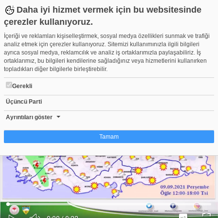
Daha iyi hizmet vermek için bu websitesinde
çerezler kullanıyoruz.
İçeriği ve reklamları kişiselleştirmek, sosyal medya özellikleri sunmak ve trafiği
analiz etmek için çerezler kullanıyoruz. Sitemizi kullanımınızla ilgili bilgileri
ayrıca sosyal medya, reklamcılık ve analiz iş ortaklarımızla paylaşabiliriz. İş
ortaklarımız, bu bilgileri kendilerine sağladığınız veya hizmetlerini kullanırken
topladıkları diğer bilgilerle birleştirebilir.
Gerekli
Üçüncü Parti
Bursa için sağanak yağış açıklaması: Ne kadar sürecek? (9 Eylü
Beğen
Beğenme
Pay
Ayrıntıları göster
0
Tamam
Çerez nedir?
Çerezler, web-sitelerinin, kullanıcıların deneyimlerini daha verimli hale getirmek
amacıyla kullandığı küçük metin dosyalarıdır. Yasalara göre, bu sitenin
işletilmesi için kesinlikle gerekli olan çerezleri cihazınıza yerleştirebiliyoruz.
Diğer çerez türleri için sizden izin almamız gerekiyor. Bu site farklı çerez türleri
Yüklendi
:
Yükleniyor
:
kullanmaktadır. Bazı çerezler, sayfalarımızda yer alan üçüncü şahıs hizmetleri
0%
0%
Ses
tarafından yerleştirilir. İzniniz şu alanlar için geçerlidir: web.tv