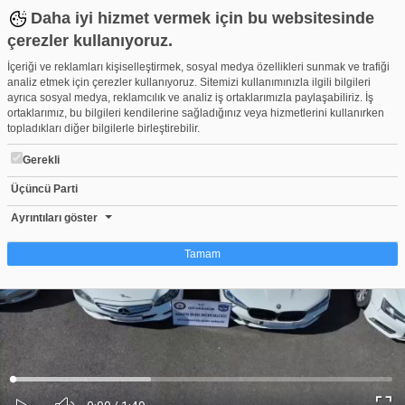
Daha iyi hizmet vermek için bu websitesinde
çerezler kullanıyoruz.
İçeriği ve reklamları kişiselleştirmek, sosyal medya özellikleri sunmak ve trafiği
analiz etmek için çerezler kullanıyoruz. Sitemizi kullanımınızla ilgili bilgileri
ayrıca sosyal medya, reklamcılık ve analiz iş ortaklarımızla paylaşabiliriz. İş
ortaklarımız, bu bilgileri kendilerine sağladığınız veya hizmetlerini kullanırken
topladıkları diğer bilgilerle birleştirebilir.
Gerekli
Üçüncü Parti
Bursa dahil 4 ilde "change" araç operasyonu! 36 milyon liralık mal
Beğen
Beğenme
Pay
Ayrıntıları göster
1
Tamam
Çerez nedir?
Çerezler, web-sitelerinin, kullanıcıların deneyimlerini daha verimli hale getirmek
amacıyla kullandığı küçük metin dosyalarıdır. Yasalara göre, bu sitenin
işletilmesi için kesinlikle gerekli olan çerezleri cihazınıza yerleştirebiliyoruz.
Diğer çerez türleri için sizden izin almamız gerekiyor. Bu site farklı çerez türleri
Yüklendi
:
Yükleniyor
:
kullanmaktadır. Bazı çerezler, sayfalarımızda yer alan üçüncü şahıs hizmetleri
0%
0%
Ses
tarafından yerleştirilir. İzniniz şu alanlar için geçerlidir: web.tv