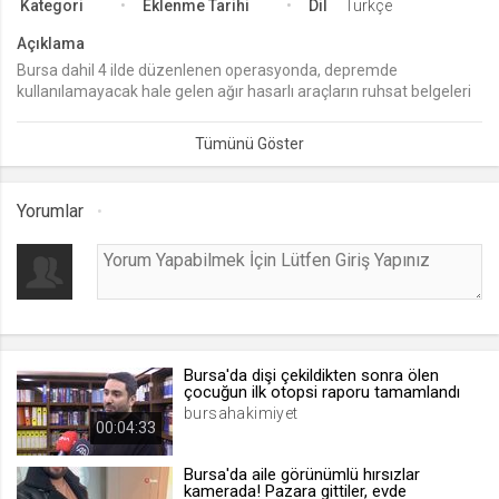
Kategori
Eklenme Tarihi
Dil
Türkçe
lang
Açıklama
.web.tv
Bursa dahil 4 ilde düzenlenen operasyonda, depremde
kullanılamayacak hale gelen ağır hasarlı araçların ruhsat belgeleri
Seçilen dil tercihini tutmak
ve şasi numaralarını değiştirerek "change" işlemi yaptıkları
1 ay
iddiasıyla gözaltına alınan 7 şüpheli tutuklandı. Şüphelilerin 36
milyon 430 bin liralık mal varlıklarına el konuldu.
webtvs
Yorumlar
.web.tv
Oturum verisini tutmak
1 gün
[hash]
.web.tv
Bursa'da dişi çekildikten sonra ölen
çocuğun ilk otopsi raporu tamamlandı
Oturum doğrulama verisi
bursahakimiyet
00:04:33
1 ay
Bursa'da aile görünümlü hırsızlar
kamerada! Pazara gittiler, evde
channelCategories