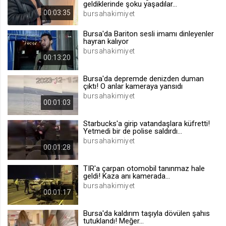
geldiklerinde şoku yaşadılar...
.web.tv
00:03:35
bursahakimiyet
Site içeriği önerme
Bursa'da Bariton sesli imamı dinleyenler
1 yıl
hayran kalıyor
bursahakimiyet
00:13:20
voteLike*
Bursa'da depremde denizden duman
.web.tv
çıktı! O anlar kameraya yansıdı
İsimsiz ziyaretçi için site içeriği
bursahakimiyet
beğenme
00:01:03
1 ay
Starbucks'a girip vatandaşlara küfretti!
Yetmedi bir de polise saldırdı...
bursahakimiyet
voteDislike*
00:01:28
.web.tv
TIR'a çarpan otomobil tanınmaz hale
İsimsiz ziyaretçi için site içeriği
geldi! Kaza anı kamerada...
beğenmeme
bursahakimiyet
00:01:17
1 ay
Bursa'da kaldırım taşıyla dövülen şahıs
tutuklandı! Meğer...