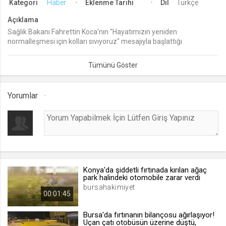
Kategori
Haber
Eklenme Tarihi
Dil
Türkçe
lang
Açıklama
.web.tv
Sağlık Bakanı Fahrettin Koca'nın "Hayatımızın yeniden
normalleşmesi için kolları sıvıyoruz" mesajıyla başlattığı
Seçilen dil tercihini tutmak
kampanyaya Bursa İl Sağlık Müdürü Dr. Fevzi Yavuzyılmaz da
1 ay
paylaşımıyla destek verdi.
webtvs
Yorumlar
.web.tv
Oturum verisini tutmak
1 gün
[hash]
.web.tv
Konya'da şiddetli fırtınada kırılan ağaç
park halindeki otomobile zarar verdi
Oturum doğrulama verisi
bursahakimiyet
00:01:45
1 ay
Bursa'da fırtınanın bilançosu ağırlaşıyor!
Uçan çatı otobüsün üzerine düştü,
channelCategories