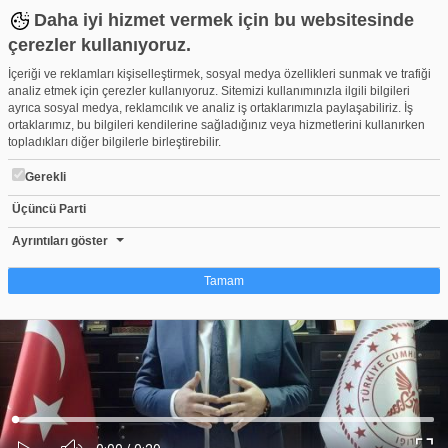
Daha iyi hizmet vermek için bu websitesinde
çerezler kullanıyoruz.
İçeriği ve reklamları kişiselleştirmek, sosyal medya özellikleri sunmak ve trafiği
analiz etmek için çerezler kullanıyoruz. Sitemizi kullanımınızla ilgili bilgileri
ayrıca sosyal medya, reklamcılık ve analiz iş ortaklarımızla paylaşabiliriz. İş
ortaklarımız, bu bilgileri kendilerine sağladığınız veya hizmetlerini kullanırken
topladıkları diğer bilgilerle birleştirebilir.
Gerekli
Üçüncü Parti
Bakan Koca'nın Kovid-19 aşılamasında başlattığı kampanyaya B
Beğen
Beğenme
Pay
Ayrıntıları göster
0
Tamam
Çerez nedir?
Çerezler, web-sitelerinin, kullanıcıların deneyimlerini daha verimli hale getirmek
amacıyla kullandığı küçük metin dosyalarıdır. Yasalara göre, bu sitenin
işletilmesi için kesinlikle gerekli olan çerezleri cihazınıza yerleştirebiliyoruz.
Diğer çerez türleri için sizden izin almamız gerekiyor. Bu site farklı çerez türleri
Yüklendi
:
Yükleniyor
:
kullanmaktadır. Bazı çerezler, sayfalarımızda yer alan üçüncü şahıs hizmetleri
0%
0%
Ses
tarafından yerleştirilir. İzniniz şu alanlar için geçerlidir: web.tv