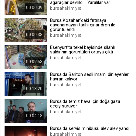
ağaraçlar devrildi... Yaralılar var
.web.tv
00:00:09
bursahakimiyet
Site içeriği önerme
Bursa Kozahan'daki fırtınaya
1 yıl
dayanamayan tarihi çınar dron ile
görüntülendi
00:00:38
bursahakimiyet
voteLike*
Esenyurt’ta tekel bayisinde silahlı
.web.tv
saldırının görüntüleri ortaya çıktı
İsimsiz ziyaretçi için site içeriği
bursahakimiyet
beğenme
00:02:53
1 ay
Bursa'da Bariton sesli imamı dinleyenler
hayran kalıyor
bursahakimiyet
voteDislike*
00:13:20
.web.tv
Bursa'da temiz hava için doğalgaza
İsimsiz ziyaretçi için site içeriği
geçiş sürüyor
beğenmeme
bursahakimiyet
00:04:18
1 ay
Bursa'da servis minibüsü alev alev yandı
bursahakimiyet