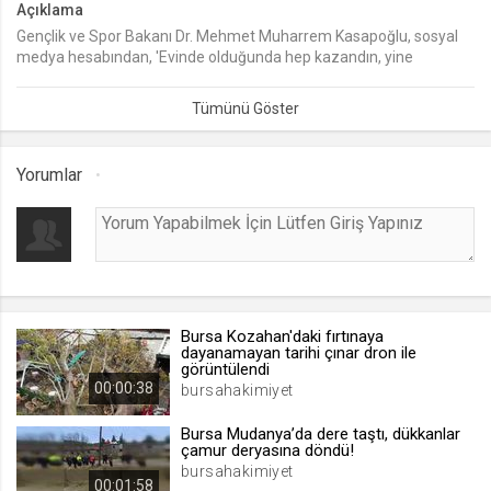
Açıklama
Gençlik ve Spor Bakanı Dr. Mehmet Muharrem Kasapoğlu, sosyal
lang
medya hesabından, 'Evinde olduğunda hep kazandın, yine
.web.tv
kazanacaksın' başlığıyla bir 'Evde kal' videosu yayımladı.
Seçilen dil tercihini tutmak
1 ay
Yorumlar
webtvs
.web.tv
Oturum verisini tutmak
1 gün
Bursa Kozahan'daki fırtınaya
[hash]
dayanamayan tarihi çınar dron ile
.web.tv
görüntülendi
00:00:38
bursahakimiyet
Oturum doğrulama verisi
1 ay
Bursa Mudanya’da dere taştı, dükkanlar
çamur deryasına döndü!
bursahakimiyet
00:01:58
channelCategories