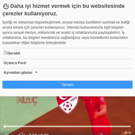
Daha iyi hizmet vermek için bu websitesinde
çerezler kullanıyoruz.
İçeriği ve reklamları kişiselleştirmek, sosyal medya özellikleri sunmak ve trafiği
analiz etmek için çerezler kullanıyoruz. Sitemizi kullanımınızla ilgili bilgileri
ayrıca sosyal medya, reklamcılık ve analiz iş ortaklarımızla paylaşabiliriz. İş
ortaklarımız, bu bilgileri kendilerine sağladığınız veya hizmetlerini kullanırken
topladıkları diğer bilgilerle birleştirebilir.
Gerekli
Üçüncü Parti
Bakan Kasapoğlu'ndan 'Evde kal' videosu
Beğen
Beğenme
Pay
Ayrıntıları göster
0
Tamam
Çerez nedir?
Çerezler, web-sitelerinin, kullanıcıların deneyimlerini daha verimli hale getirmek
amacıyla kullandığı küçük metin dosyalarıdır. Yasalara göre, bu sitenin
işletilmesi için kesinlikle gerekli olan çerezleri cihazınıza yerleştirebiliyoruz.
Diğer çerez türleri için sizden izin almamız gerekiyor. Bu site farklı çerez türleri
Yüklendi
:
Yükleniyor
:
kullanmaktadır. Bazı çerezler, sayfalarımızda yer alan üçüncü şahıs hizmetleri
0%
0%
Ses
tarafından yerleştirilir. İzniniz şu alanlar için geçerlidir: web.tv