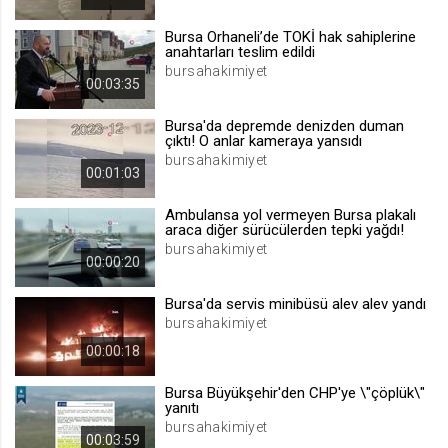
.web.tv
Bursa Orhaneli’de TOKİ hak sahiplerine
Site içeriği önerme
anahtarları teslim edildi
bursahakimiyet
1 yıl
00:03:35
Bursa'da depremde denizden duman
voteLike*
çıktı! O anlar kameraya yansıdı
.web.tv
bursahakimiyet
00:01:03
İsimsiz ziyaretçi için site içeriği
beğenme
Ambulansa yol vermeyen Bursa plakalı
1 ay
araca diğer sürücülerden tepki yağdı!
bursahakimiyet
00:00:20
voteDislike*
Bursa'da servis minibüsü alev alev yandı
.web.tv
bursahakimiyet
İsimsiz ziyaretçi için site içeriği
00:00:18
beğenmeme
1 ay
Bursa Büyükşehir'den CHP'ye \"çöplük\"
yanıtı
bursahakimiyet
00:03:59