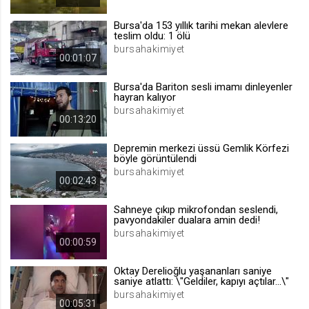
.web.tv
Bursa'da 153 yıllık tarihi mekan alevlere
Site içeriği önerme
teslim oldu: 1 ölü
bursahakimiyet
1 yıl
00:01:07
Bursa'da Bariton sesli imamı dinleyenler
voteLike*
hayran kalıyor
.web.tv
bursahakimiyet
00:13:20
İsimsiz ziyaretçi için site içeriği
beğenme
Depremin merkezi üssü Gemlik Körfezi
1 ay
böyle görüntülendi
bursahakimiyet
00:02:43
voteDislike*
Sahneye çıkıp mikrofondan seslendi,
.web.tv
pavyondakiler dualara amin dedi!
bursahakimiyet
İsimsiz ziyaretçi için site içeriği
00:00:59
beğenmeme
1 ay
Oktay Derelioğlu yaşananları saniye
saniye atlattı: \"Geldiler, kapıyı açtılar...\"
bursahakimiyet
00:05:31