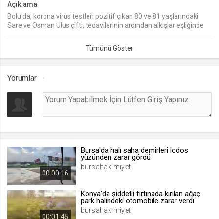
Açıklama
Bolu'da, korona virüs testleri pozitif çıkan 80 ve 81 yaşlarındaki
lang
Sare ve Osman Ulus çifti, tedavilerinin ardından alkışlar eşliğinde
.web.tv
taburcu edildiler.
Seçilen dil tercihini tutmak
1 ay
Yorumlar
webtvs
.web.tv
Oturum verisini tutmak
1 gün
Bursa'da halı saha demirleri lodos
[hash]
yüzünden zarar gördü
.web.tv
bursahakimiyet
00:00:16
Oturum doğrulama verisi
1 ay
Konya'da şiddetli fırtınada kırılan ağaç
park halindeki otomobile zarar verdi
bursahakimiyet
00:01:45
channelCategories