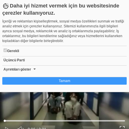
Daha iyi hizmet vermek için bu websitesinde
çerezler kullanıyoruz.
İçeriği ve reklamları kişiselleştirmek, sosyal medya özellikleri sunmak ve trafiği
analiz etmek için çerezler kullanıyoruz. Sitemizi kullanımınızla ilgili bilgileri
ayrıca sosyal medya, reklamcılık ve analiz iş ortaklarımızla paylaşabiliriz. İş
ortaklarımız, bu bilgileri kendilerine sağladığınız veya hizmetlerini kullanırken
topladıkları diğer bilgilerle birleştirebilir.
Gerekli
Üçüncü Parti
80 ve 81 yaşındaki çift koronavirüsü yendi!
Beğen
Beğenme
Pay
Ayrıntıları göster
0
Tamam
Çerez nedir?
Çerezler, web-sitelerinin, kullanıcıların deneyimlerini daha verimli hale getirmek
amacıyla kullandığı küçük metin dosyalarıdır. Yasalara göre, bu sitenin
işletilmesi için kesinlikle gerekli olan çerezleri cihazınıza yerleştirebiliyoruz.
Diğer çerez türleri için sizden izin almamız gerekiyor. Bu site farklı çerez türleri
Yüklendi
:
Yükleniyor
:
kullanmaktadır. Bazı çerezler, sayfalarımızda yer alan üçüncü şahıs hizmetleri
0%
0%
Ses
tarafından yerleştirilir. İzniniz şu alanlar için geçerlidir: web.tv