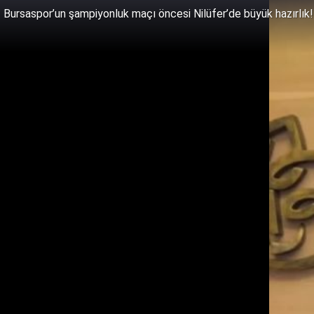
Bursaspor’un şampiyonluk maçı öncesi Nilüfer’de büyük hazırlık!