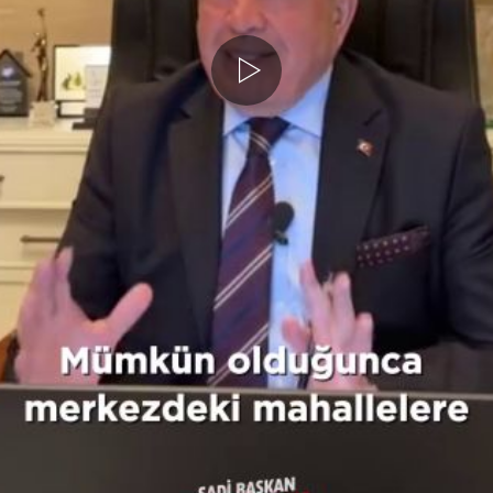
Medyayı
Oynat