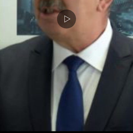
Medyayı
Oynat