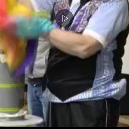
Medyayı
Oynat