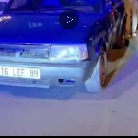
Medyayı
Oynat